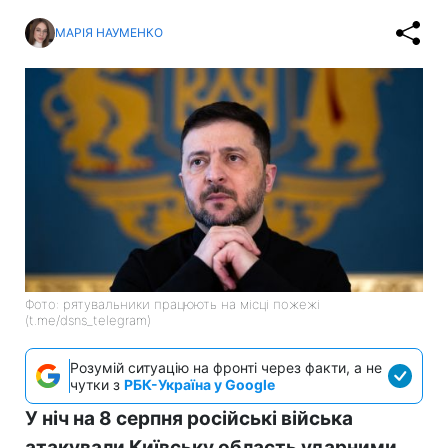
МАРІЯ НАУМЕНКО
Фото: рятувальники працюють на місці пожежі
(t.me/dsns_telegram)
Розумій ситуацію на фронті через факти, а не
чутки з
РБК-Україна у Google
У ніч на 8 серпня російські війська
атакували Київську область ударними