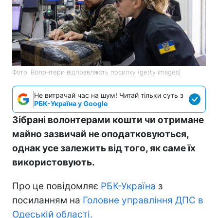
Фото: Волонтери відправляють посилку (getty images)
Не витрачай час на шум! Читай тільки суть з
РБК-Україна у Google
Зібрані волонтерами кошти чи отримане
майно зазвичай не оподатковуються,
однак усе залежить від того, як саме їх
використовують.
Про це повідомляє
РБК-Україна
з
посиланням на
Головне управління ДПС в
Одеській області.