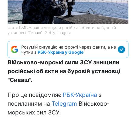
Фото: ВМС України знищили російські об'єкти на буровій
установці "Сиваш" (Getty Images)
Розумій ситуацію на фронті через факти, а не
чутки з
РБК-Україна у Google
Військово-морські сили ЗСУ знищили
російські об'єкти на буровій установці
"Сиваш".
Про це повідомляє
РБК-Україна
з
посиланням на
Telegram
Військово-
морських сил ЗСУ.