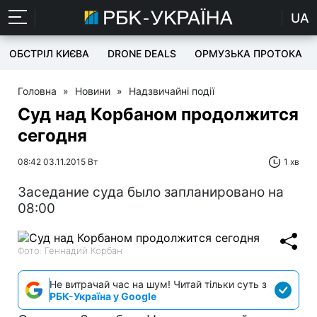
UA
ОБСТРІЛ КИЄВА
DRONE DEALS
ОРМУЗЬКА ПРОТОКА
Головна
»
Новини
»
Надзвичайні події
Суд над Корбаном продолжится
сегодня
08:42 03.11.2015 Вт
1 хв
Заседание суда было запланировано на
08:00
Фото: Геннадий Корбан
Не витрачай час на шум! Читай тільки суть з
РБК-Україна у Google