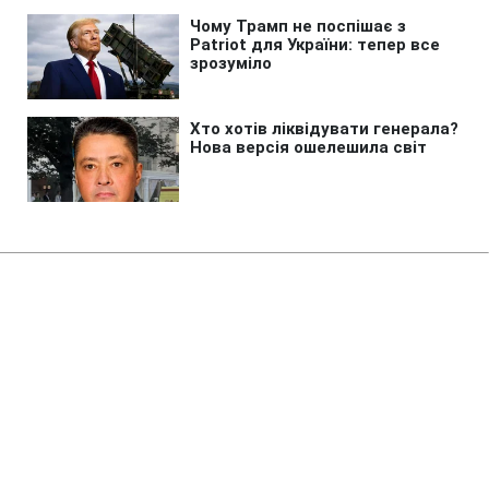
Головна
»
Новини
»
Війна в Україні
Туреччина закликала Україну та
Росію оголосити мораторій на
удари у Чорному морі
22:29 08.08.2026 Сб
2 хв
Що сказали в МЗС Туреччини про атаки?