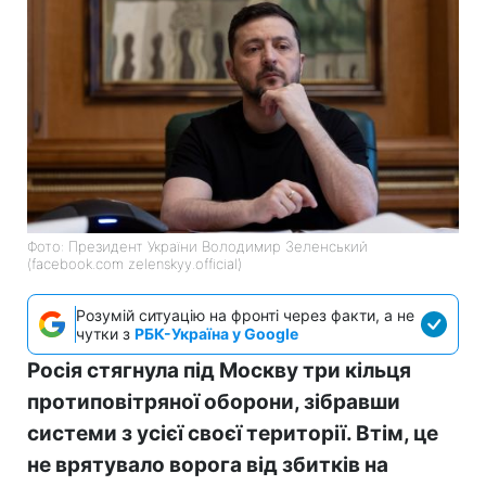
Фото: Президент України Володимир Зеленський
(facebook.com zelenskyy.official)
Розумій ситуацію на фронті через факти, а не
чутки з
РБК-Україна у Google
Росія стягнула під Москву три кільця
протиповітряної оборони, зібравши
системи з усієї своєї території. Втім, це
не врятувало ворога від збитків на