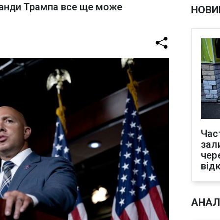
манди Трампа все ще може
НОВИ
Час
зал
чер
від
АНАЛ