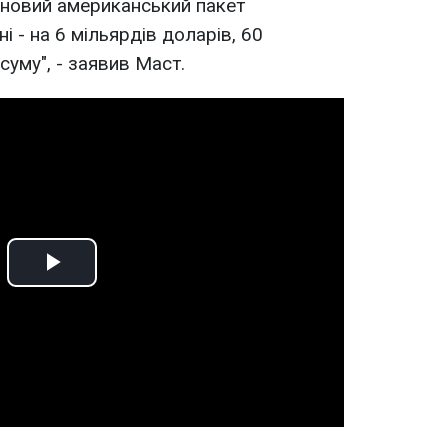
е новий американський пакет
і - на 6 мільярдів доларів, 60
суму", - заявив Маст.
Play
Video