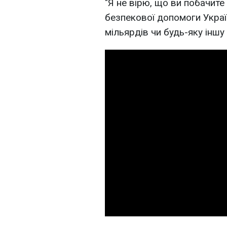
"Я не вірю, що ви побачит
безпекової допомоги Україн
мільярдів чи будь-яку іншу 