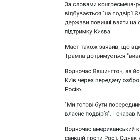
За словами конгресмена-рес
відбувається "на подвір’ї 
держави повинні взяти на с
підтримку Києва.
Маст також заявив, що ад
Трампа дотримується "вива
Водночас Вашингтон, за й
Київ через передачу озброє
Росію.
"Ми готові бути посередни
власне подвір’я", - сказав 
Водночас американський к
санкцій проти Росії. Однак