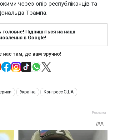
кими через опір республіканців та
Дональда Трампа.
ь головне! Підпишіться на наші
новлення в Google!
 нас там, де вам зручно!
ерики
Україна
Конгресс США