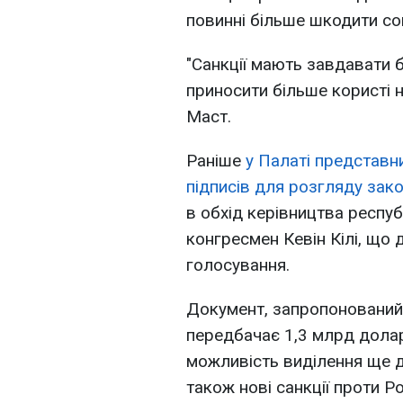
повинні більше шкодити со
"Санкції мають завдавати 
приносити більше користі 
Маст.
Раніше
у Палаті представн
підписів для розгляду зак
в обхід керівництва республ
конгресмен Кевін Кілі, що
голосування.
Документ, запропонований
передбачає 1,3 млрд долар
можливість виділення ще д
також нові санкції проти Р