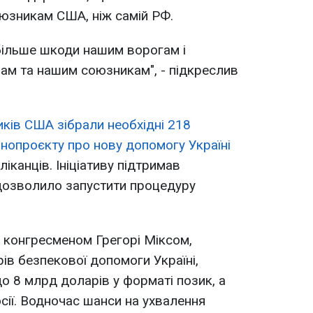
юзникам США, ніж самій РФ.
більше шкоди нашим ворогам і
нам та нашим союзникам", - підкреслив
иків США зібрали необхідні 218
онопроєкту про нову допомогу Україні
іканців. Ініціативу підтримав
 дозволило запустити процедуру
 конгресменом Грегорі Міксом,
ів безпекової допомоги Україні,
о 8 млрд доларів у форматі позик, а
осії. Водночас шанси на ухвалення