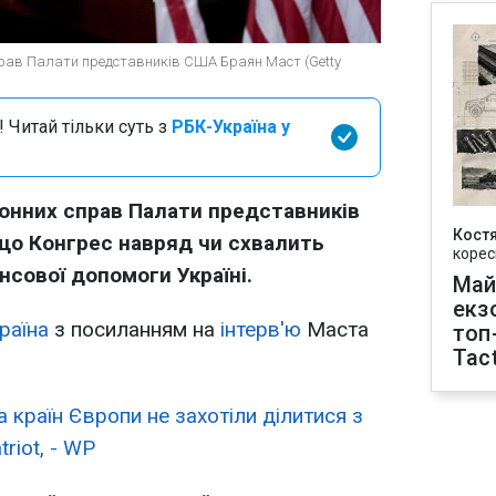
справ Палати представників США Браян Маст (Getty
 Читай тільки суть з
РБК-Україна у
донних справ Палати представників
Кост
що Конгрес навряд чи схвалить
корес
нсової допомоги Україні.
Май
екз
раїна
з посиланням на
інтерв'ю
Маста
топ
Tact
 країн Європи не захотіли ділитися з
riot, - WP