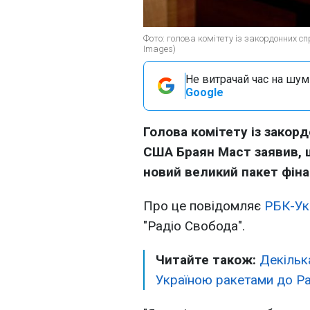
Фото: голова комітету із закордонних 
Images)
Не витрачай час на шум!
Google
Голова комітету із закор
США Браян Маст заявив, 
новий великий пакет фіна
Про це повідомляє
РБК-Ук
"Радіо Свобода".
Читайте також:
Декілька
Україною ракетами до Pat