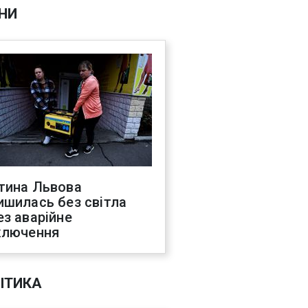
НИ
тина Львова
ишилась без світла
ез аварійне
ключення
ІТИКА