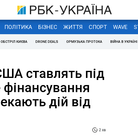
ПОЛІТИКА
БІЗНЕС
ЖИТТЯ
СПОРТ
WAVE
S
ОБСТРІЛ КИЄВА
DRONE DEALS
ОРМУЗЬКА ПРОТОКА
ВІЙНА В УКРАЇНІ
США ставлять під
е фінансування
чекають дій від
2 хв