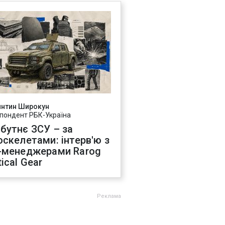
янтин Широкун
пондент РБК-Україна
бутнє ЗСУ – за
оскелетами: інтерв'ю з
-менеджерами Rarog
ical Gear