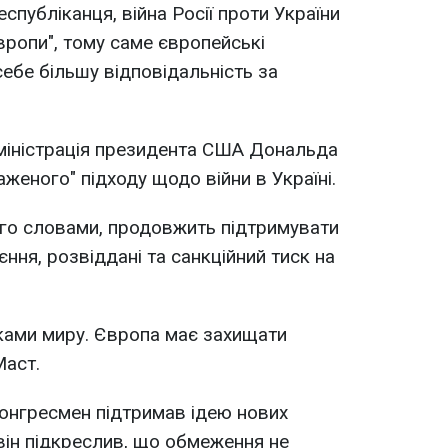
публіканця, війна Росії проти України
Європи", тому саме європейські
ебе більшу відповідальність за
міністрація президента США Дональда
женого" підходу щодо війни в Україні.
ого словами, продовжить підтримувати
ння, розвіддані та санкційний тиск на
ками миру. Європа має захищати
Маст.
онгресмен підтримав ідею нових
 він підкреслив, що обмеження не