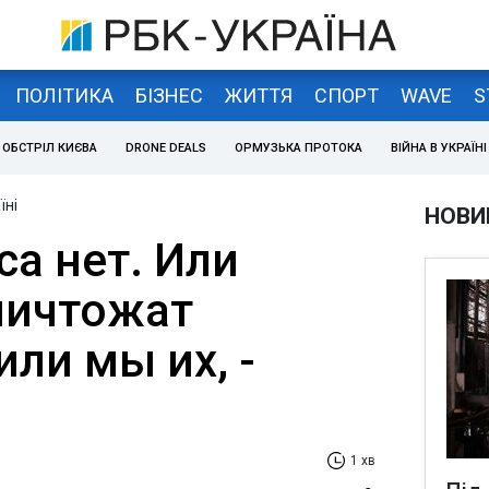
ПОЛІТИКА
БІЗНЕС
ЖИТТЯ
СПОРТ
WAVE
S
ОБСТРІЛ КИЄВА
DRONE DEALS
ОРМУЗЬКА ПРОТОКА
ВІЙНА В УКРАЇНІ
їні
НОВИ
а нет. Или
ничтожат
или мы их, -
1 хв