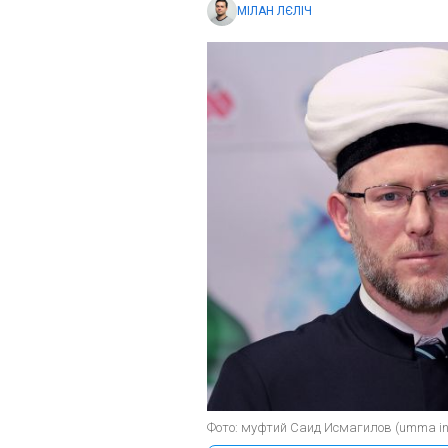
МІЛАН ЛЄЛІЧ
Фото: муфтий Саид Исмагилов (umma in