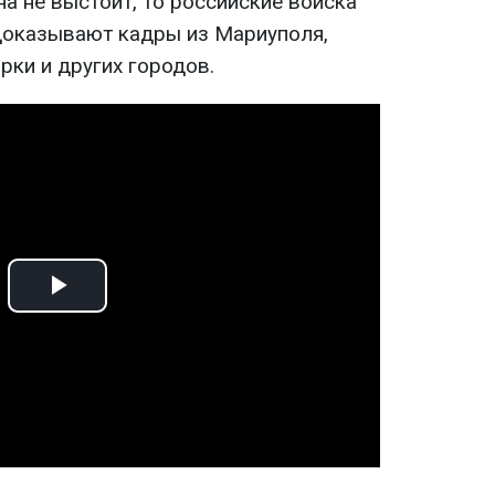
на не выстоит, то российские войска
 доказывают кадры из Мариуполя,
рки и других городов.
Play
Video