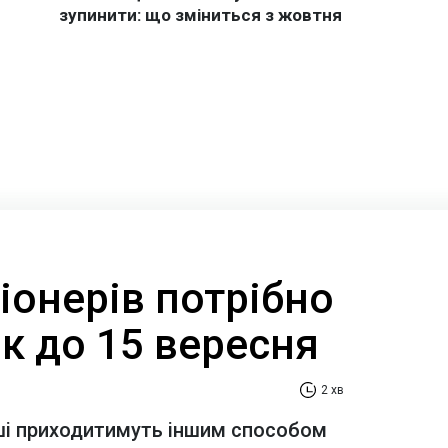
іонерів потрібно
к до 15 вересня
2 хв
оші приходитимуть іншим способом