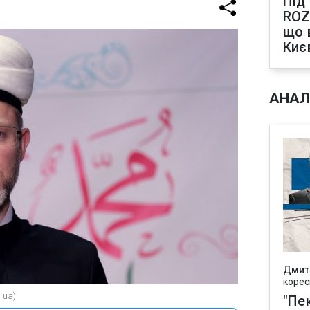
Під
ROZ
що 
Киє
АНАЛ
Дмит
корес
 ua)
"Пек