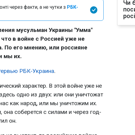
Чи 
нті через факти, а не чутки з
РБК-
пос
рос
ления мусульман Украины "Умма"
что в войне с Россией уже не
 По его мнению, или россияне
и мы их.
тервью РБК-Украина
.
ический характер. В этой войне уже не
десь одно из двух: или они уничтожат
нас как народ, или мы уничтожим их.
 она соберется с силами и через год-
тил он.