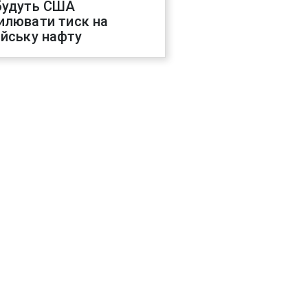
будуть США
илювати тиск на
ійську нафту