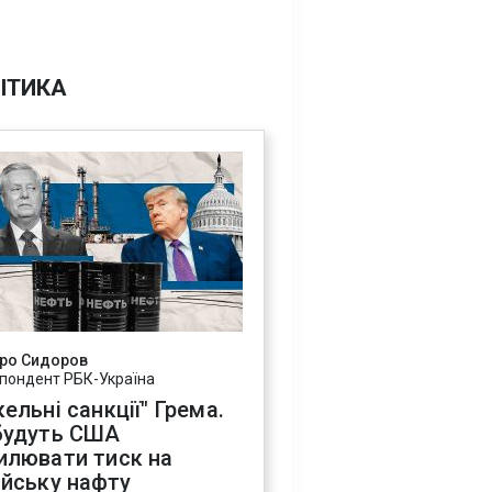
ІТИКА
ро Сидоров
пондент РБК-Україна
ельні санкції" Грема.
будуть США
илювати тиск на
ійську нафту