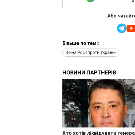
о
Або читайте
Більше по темі:
Війна Росії проти України