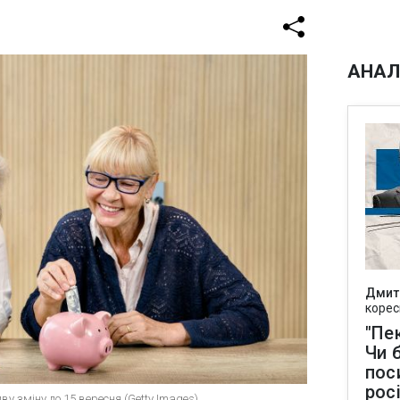
АНАЛ
Дмит
корес
"Пек
Чи 
пос
рос
у зміну до 15 вересня (Getty Images)