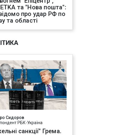
 вогнем "Епіцентр",
ETKA та "Нова пошта":
відомо про удар РФ по
ву та області
ІТИКА
ро Сидоров
пондент РБК-Україна
ельні санкції" Грема.