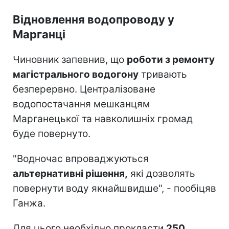
Відновлення водопроводу у
Марганці
Чиновник запевнив, що
роботи з ремонту
магістрального водогону
тривають
безперервно. Централізоване
водопостачання мешканцям
Марганецької та навколишніх громад
буде повернуто.
"Водночас впроваджуються
альтернативні рішення,
які дозволять
повернути воду якнайшвидше", - пообіцяв
Ганжа.
Для цього необхідно прокласти
250