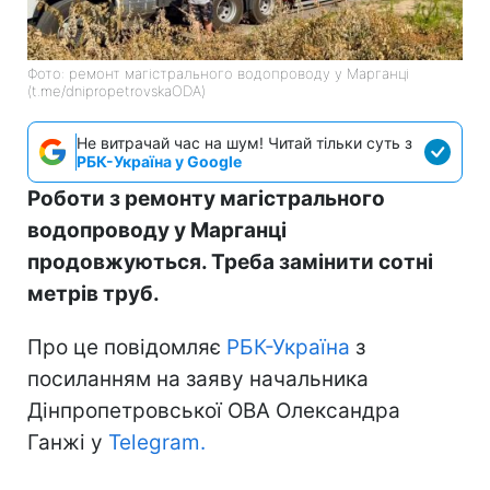
Фото: ремонт магістрального водопроводу у Марганці
(t.me/dnipropetrovskaODA)
Не витрачай час на шум! Читай тільки суть з
РБК-Україна у Google
Роботи з ремонту магістрального
водопроводу у Марганці
продовжуються. Треба замінити сотні
метрів труб.
Про це повідомляє
РБК-Україна
з
посиланням на заяву начальника
Дінпропетровської ОВА Олександра
Ганжі у
Telegram.