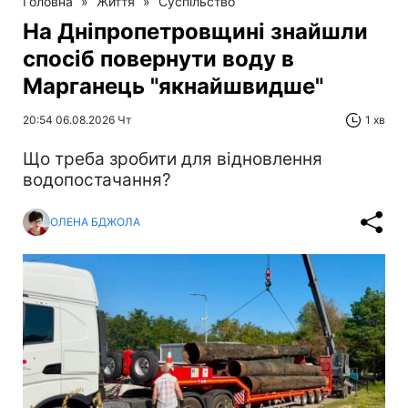
Головна
»
Життя
»
Суспільство
На Дніпропетровщині знайшли
спосіб повернути воду в
Марганець "якнайшвидше"
20:54 06.08.2026 Чт
1 хв
Що треба зробити для відновлення
водопостачання?
ОЛЕНА БДЖОЛА