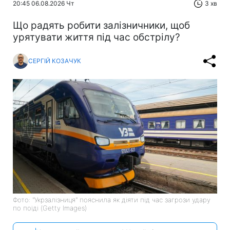
20:45 06.08.2026 Чт
3 хв
Що радять робити залізничники, щоб
урятувати життя під час обстрілу?
СЕРГІЙ КОЗАЧУК
Фото: "Укрзалізниця" пояснила як діяти під час загрози удару
по поїді (Getty Images)