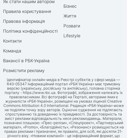
Як стати нашим автором
Бізнес
Правила користування
Життя
Правова інформація
Розваги
Політика конфіденційності
Lifestyle
Контакти
Команда
Вакансії в РБК-Україна
Розмістити рекламу
Ідентифікатор онлайн-медіа в Реєстрі суб’єктів у сфері медіа —
R40-05347 Інформаційний портал «РБК-Україна» має тримовну
версію (українську, російську та англійську), головна сторінка
порталу -
https://www.rbc.ua
. Фотографії, зображення належать їх
правовласникам. Всі фотографії на Порталі, авторами яких є
журналісти «РБК-Україна», розміщені на умовах ліцензії Creative
Commons Attribution 4.0 International. Редакція «РБК-Україна» може
не поділяти точку зору авторів. Оціночні судження не підлягають
спростуванню та доведенню їх правдивості. За достовірність та
зміст реклами відповідальність несе рекламодавець. Матеріали,
позначені плашкою: «Прес-релізи», «Спецпроект», «Партнерський
матеріал», «Promo», «Благодійність», «Резонанс» розміщуються на
правах реклами і призначені, як правило, для осіб, які досягли 21-
річного віку. «Новини компанії» - це інформаційний формат, що