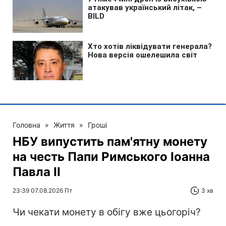
Головна
»
Життя
»
Гроші
НБУ випустить пам'ятну монету
на честь Папи Римського Іоанна
Павла II
23:39 07.08.2026 Пт
3 хв
Чи чекати монету в обігу вже цьогоріч?