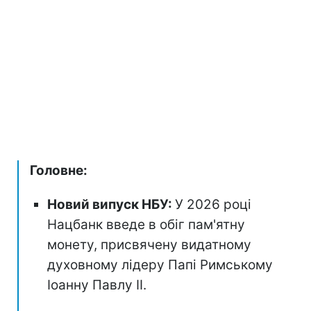
Головне:
Новий випуск НБУ:
У 2026 році
Нацбанк введе в обіг пам'ятну
монету, присвячену видатному
духовному лідеру Папі Римському
Іоанну Павлу II.