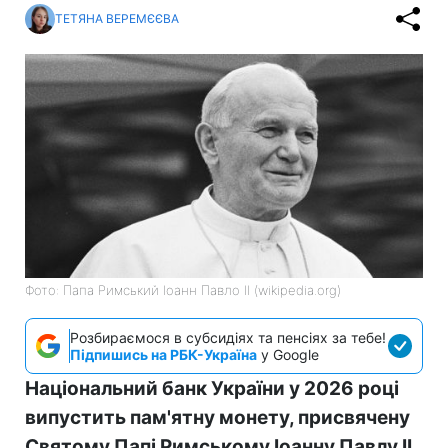
ТЕТЯНА ВЕРЕМЄЄВА
Фото: Папа Римський Іоанн Павло II (wikipedia.org)
Розбираємося в субсидіях та пенсіях за тебе!
Підпишись на РБК-Україна
у Google
Національний банк України у 2026 році
випустить пам'ятну монету, присвячену
Святому Папі Римському Іоанну Павлу II