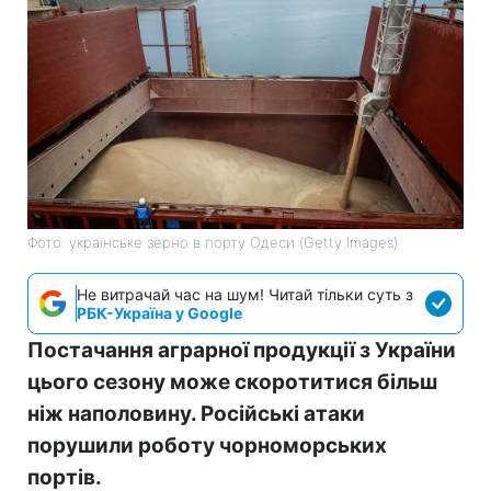
Фото: українське зерно в порту Одеси (Getty Images)
Не витрачай час на шум! Читай тільки суть з
РБК-Україна у Google
Постачання аграрної продукції з України
цього сезону може скоротитися більш
ніж наполовину. Російські атаки
порушили роботу чорноморських
портів.