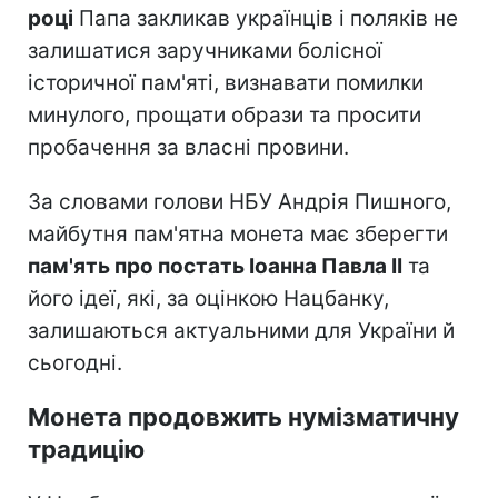
році
Папа закликав українців і поляків не
залишатися заручниками болісної
історичної пам'яті, визнавати помилки
минулого, прощати образи та просити
пробачення за власні провини.
За словами голови НБУ Андрія Пишного,
майбутня пам'ятна монета має зберегти
пам'ять про постать Іоанна Павла II
та
його ідеї, які, за оцінкою Нацбанку,
залишаються актуальними для України й
сьогодні.
Монета продовжить нумізматичну
традицію