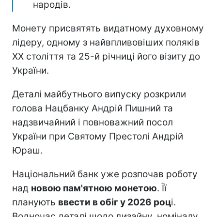
народів.
Монету присвятять видатному духовному
лідеру, одному з найвпливовіших поляків
ХХ століття та 25-й річниці його візиту до
України.
Деталі майбутнього випуску розкрили
голова Нацбанку Андрій Пишний та
надзвичайний і повноважний посол
України при Святому Престолі Андрій
Юраш.
Національний банк уже розпочав роботу
над
новою пам'ятною монетою
. Її
планують
ввести в обіг у 2026 роц
і.
Водночас деталі щодо дизайну, номіналу,