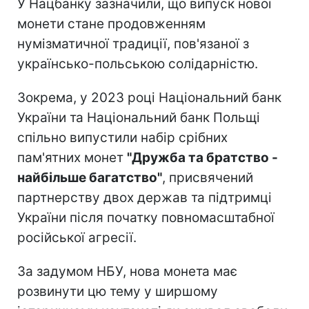
У Нацбанку зазначили, що випуск нової
монети стане продовженням
нумізматичної традиції, пов'язаної з
українсько-польською солідарністю.
Зокрема, у 2023 році Національний банк
України та Національний банк Польщі
спільно випустили набір срібних
пам'ятних монет
"Дружба та братство -
найбільше багатство"
, присвячений
партнерству двох держав та підтримці
України після початку повномасштабної
російської агресії.
За задумом НБУ, нова монета має
розвинути цю тему у ширшому