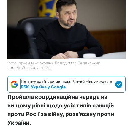
Фото: президент України Володимир Зеленський
(t.me/V_Zelenskiy_official)
Не витрачай час на шум! Читай тільки суть з
РБК-Україна у Google
Пройшла координаційна нарада на
вищому рівні щодо усіх типів санкцій
проти Росії за війну, розв'язану проти
України.