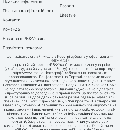
Правова інформація
Розваги
Політика конфіденційності
Lifestyle
Контакти
Команда
Вакансії в РБК-Україна
Розмістити рекламу
Ідентифікатор онлайн-медіа в Реєстрі суб’єктів у сфері медіа —
R40-05347
Інформаційний портал «РБК-Україна» має тримовну версію
(українську, російську та англійську), головна сторінка порталу -
https://www.rbc.ua
. Фотографії, зображення належать їх
правовласникам. Всі фотографії на Порталі, авторами яких є
журналісти «РБК-Україна», розміщені на умовах ліцензії Creative
Commons Attribution 4.0 International. Редакція «РБК-Україна» може
не поділяти точку зору авторів. Оціночні судження не підлягають
спростуванню та доведенню їх правдивості. За достовірність та
зміст реклами відповідальність несе рекламодавець. Матеріали,
позначені плашкою: «Прес-релізи», «Спецпроект», «Партнерський
матеріал», «Promo», «Благодійність», «Резонанс» розміщуються на
правах реклами і призначені, як правило, для осіб, які досягли 21-
річного віку. «Новини компанії» - це інформаційний формат, що
охоплює новини, події та оголошення, пов'язані з діяльністю
компаній, базуються на пресрелізах, які випускають самі
компанії, і за які редакція не несе відповідальність. Онлайн-медіа
«РБК-Україна» призначене для осіб віком від 21 року.