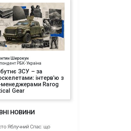
янтин Широкун
пондент РБК-Україна
бутнє ЗСУ – за
оскелетами: інтерв'ю з
-менеджерами Rarog
ical Gear
ВНІ НОВИНИ
сто Яблучний Спас: що