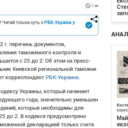
Екс
Сте
1 хв
зап
 Читай тільки суть з
РБК-Україна у
АНАЛ
2 г. перечень документов,
вления таможенного контроля и
шится с 25 до 2. Об этом на пресс-
ьник Киевской региональной таможни
ет корреспондент
РБК-Украина
.
одексу Украины, который начинает
ледующего года, значительно уменьшен
Кост
едений, которые необходимы для
корес
25 до 2. В кодексе предусмотрено
Май
екз
аможенной декларацией только счета