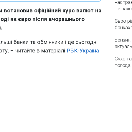
насправ
це важ
и встановив офіційний курс валют на
тоді як євро після вчорашнього
Євро рі
.
банках 
Бензин,
льші банки та обмінники і де сьогодні
актуаль
ту, – читайте в матеріалі
РБК-Україна
Сухо та
погода 