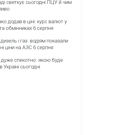
ді святкує сьогодні ПЦУ й чим
ливо
зко додав в ціні: курс валют у
та обмінниках 6 серпня
 дизель і газ: водіям показали
ні ціни на АЗС 6 серпня
 дуже спекотно: якою буде
в Україні сьогодні