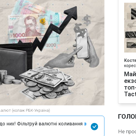
Кост
корес
Май
екз
топ
Tact
 валют (колаж РБК-Україна)
ГОЛО
я до них! Фільтруй валютні коливання
з
Не про