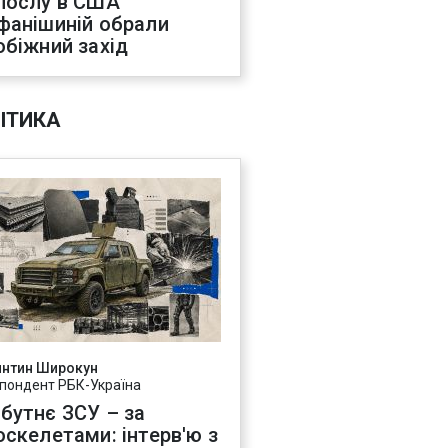
послу в США
фанішиній обрали
обіжний захід
ІТИКА
янтин Широкун
пондент РБК-Україна
бутнє ЗСУ – за
оскелетами: інтерв'ю з