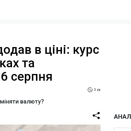
одав в ціні: курс
ках та
 6 серпня
3 хв
бміняти валюту?
АНАЛ