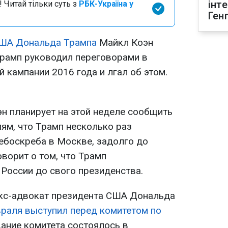
інт
 Читай тільки суть з
РБК-Україна у
Ген
США Дональда Трампа
Майкл Коэн
Трамп руководил переговорами в
 кампании 2016 года и лгал об этом.
эн планирует на этой неделе сообщить
ям, что Трамп несколько раз
небоскреба в Москве, задолго до
оворит о том, что Трамп
 России до свого президенства.
экс-адвокат президента США Дональда
враля выступил перед комитетом по
ание комитета состоялось в