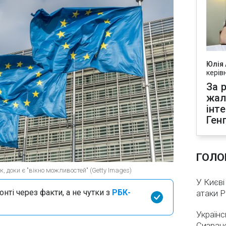
Юлія
керів
За р
жал
інт
Ген
ГОЛО
, доки є "вікно можливостей" (Getty Images)
У Києві
нті через факти, а не чутки з
РБК-
атаки 
Українс
Сизран