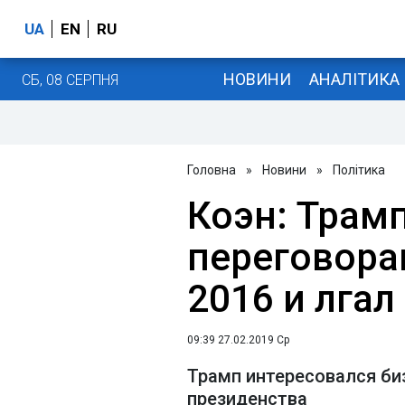
UA
EN
RU
НОВИНИ
АНАЛІТИКА
СБ, 08 СЕРПНЯ
Головна
»
Новини
»
Політика
Коэн: Трам
переговора
2016 и лгал
09:39 27.02.2019 Ср
Трамп интересовался би
президенства