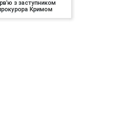
ерв'ю з заступником
прокурора Кримом