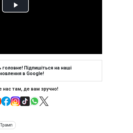
Play
Video
ь головне! Підпишіться на наші
новлення в Google!
 нас там, де вам зручно!
 Трамп