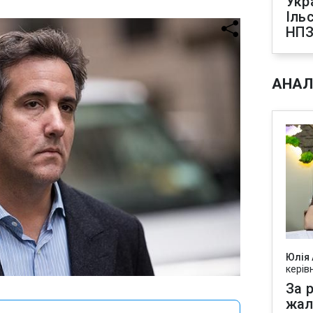
Укр
Іль
НПЗ
АНАЛ
Юлія
керів
За р
жал