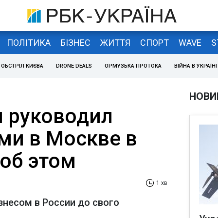
ПОЛІТИКА
БІЗНЕС
ЖИТТЯ
СПОРТ
WAVE
S
ОБСТРІЛ КИЄВА
DRONE DEALS
ОРМУЗЬКА ПРОТОКА
ВІЙНА В УКРАЇНІ
НОВИ
п руководил
ми в Москве в
 об этом
1 хв
знесом в России до свого