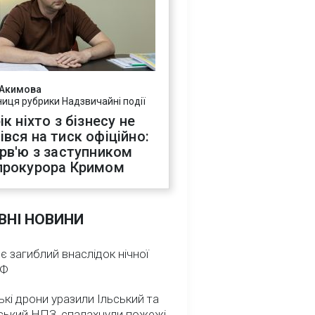
 Акимова
ниця рубрики Надзвичайні події
ік ніхто з бізнесу не
івся на тиск офіційно:
ерв'ю з заступником
прокурора Кримом
ВНІ НОВИНИ
 є загиблий внаслідок нічної
РФ
ькі дрони уразили Ільський та
ський НПЗ, спалахнули пожежі