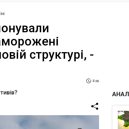
їні
понували
аморожені
овій структурі, -
4 хв
ктивів?
АНАЛ