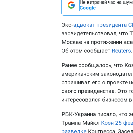
Не витрачай час на шум!
Google
Экс-
адвокат президента 
засвидетельствовал, что 
Москве на протяжении всей
Об этом сообщает
Reuters
.
Ранее сообщалось, что Ко
американским законодател
спрашивал его о проекте 
свого президенства. Это г
интересовался бизнесом в
РБК-Украина писало, что 
Трампа Майкл
Коэн 26 фе
разведке
Конгресса. Засед