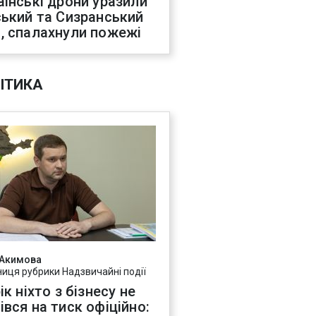
аїнські дрони уразили
ський та Сизранський
, спалахнули пожежі
ІТИКА
 Акимова
ниця рубрики Надзвичайні події
ік ніхто з бізнесу не
івся на тиск офіційно: