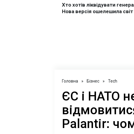
Головна
»
Бізнес
»
Tech
ЄС і НАТО 
відмовитися
Palantir: чо