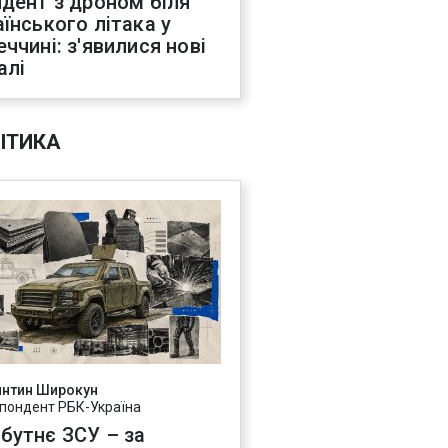
идент з дроном біля
аїнського літака у
еччині: з'явилися нові
алі
ІТИКА
янтин Широкун
пондент РБК-Україна
бутнє ЗСУ – за