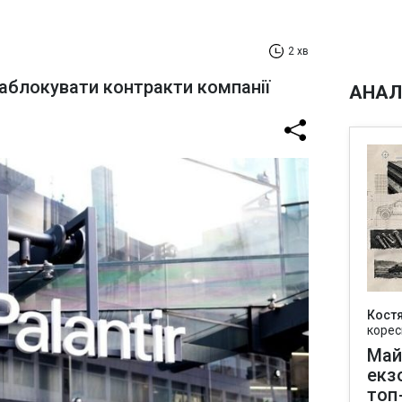
2 хв
аблокувати контракти компанії
АНАЛ
Кост
корес
Май
екз
топ