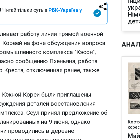
Інц
укр
 Читай тільки суть з
РБК-Україна у
Нім
дет
ливает работу линии прямой военной
 Кореей на фоне обсуждения вопроса
АНАЛ
ромышленного комплекса "Кэсон",
ласно сообщению Пхеньяна, работа
 Креста, отключенная ранее, также
ли Южной Кореи были приглашены
суждения деталей восстановления
мплекса. Сеул принял предложение об
планированных на 9 июня, однако
Кост
корес
они проводились в деревне
Май
 на границе двух государств.