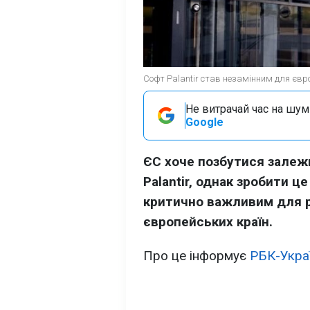
Софт Palantir став незамінним для європ
Не витрачай час на шум!
Google
ЄС хоче позбутися залежн
Palantir, однак зробити ц
критично важливим для р
європейських країн.
Про це інформує
РБК-Укра