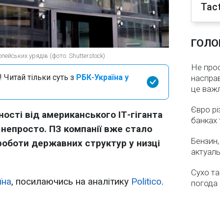
Tact
ГОЛО
ейських урядів (фото: Shutterstock)
Не про
 Читай тільки суть з
РБК-Україна у
насправ
це важ
Євро рі
ості від американського ІТ-гіганта
банках 
е непросто. ПЗ компанії вже стало
Бензин,
оботи державних структур у низці
актуаль
Сухо та
їна
, посилаючись на аналітику
Politico
.
погода 