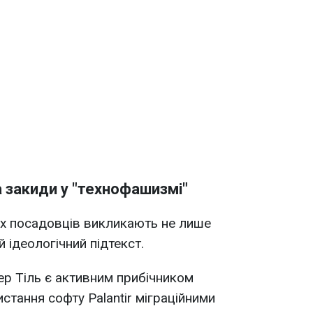
а закиди у "технофашизмі"
х посадовців викликають не лише
й ідеологічний підтекст.
ер Тіль є активним прибічником
стання софту Palantir міграційними