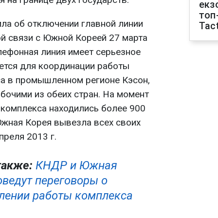
екз
топ
ла об отключении главной линии
Tact
й связи с Южной Кореей 27 марта
лефонная линия имеет серьезное
уется для координации работы
а в промышленном регионе Кэсон,
бочими из обеих стран. На момент
 комплекса находились более 900
жная Корея вывезла всех своих
преля 2013 г.
также:
КНДР и Южная
оведут переговоры о
лении работы комплекса