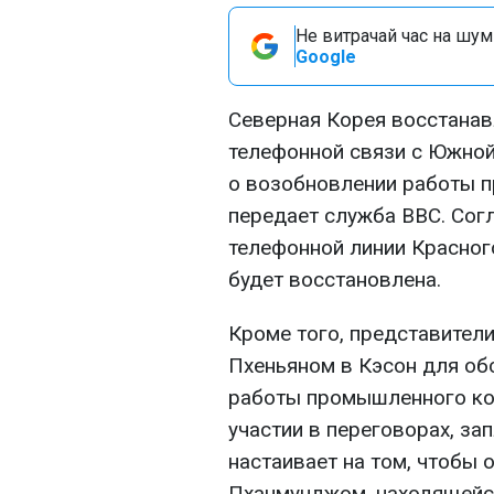
Не витрачай час на шум!
Google
Северная Корея восстанав
телефонной связи с Южной
о возобновлении работы п
передает служба BBC. Сог
телефонной линии Красного
будет восстановлена.
Кроме того, представите
Пхеньяном в Кэсон для об
работы промышленного ко
участии в переговорах, за
настаивает на том, чтобы 
Пханмунджом, находящейся