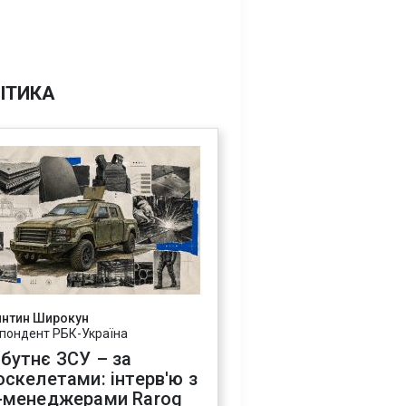
ІТИКА
янтин Широкун
пондент РБК-Україна
бутнє ЗСУ – за
оскелетами: інтерв'ю з
-менеджерами Rarog