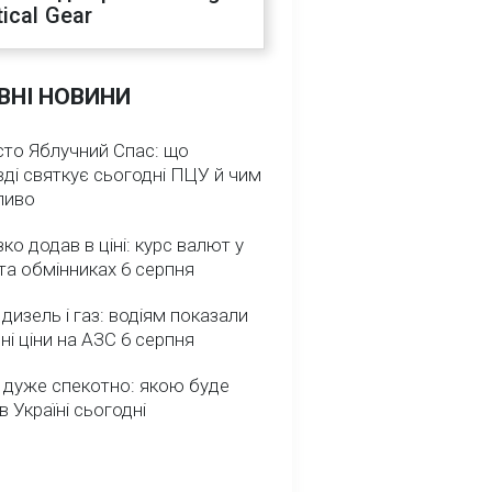
ical Gear
ВНІ НОВИНИ
сто Яблучний Спас: що
ді святкує сьогодні ПЦУ й чим
ливо
зко додав в ціні: курс валют у
та обмінниках 6 серпня
 дизель і газ: водіям показали
ні ціни на АЗС 6 серпня
 дуже спекотно: якою буде
в Україні сьогодні