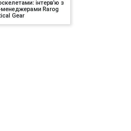
оскелетами: інтерв'ю з
-менеджерами Rarog
ical Gear