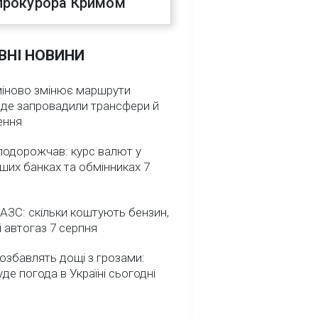
прокурора Кримом
ВНІ НОВИНИ
міново змінює маршрути
: де запровадили трансфери й
ення
подорожчав: курс валют у
ших банках та обмінниках 7
 АЗС: скільки коштують бензин,
і автогаз 7 серпня
озбавлять дощі з грозами:
де погода в Україні сьогодні