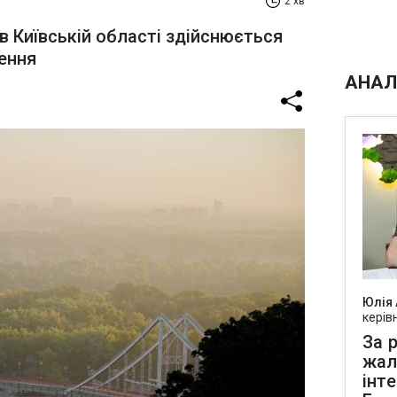
2 хв
в Київській області здійснюється
ення
АНАЛ
Юлія
керів
За р
жал
інт