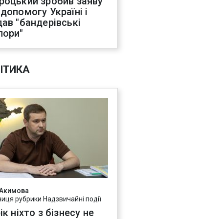
роцький зробив заяву
 допомогу Україні і
дав "бандерівські
пори"
ІТИКА
 Акимова
ниця рубрики Надзвичайні події
ік ніхто з бізнесу не