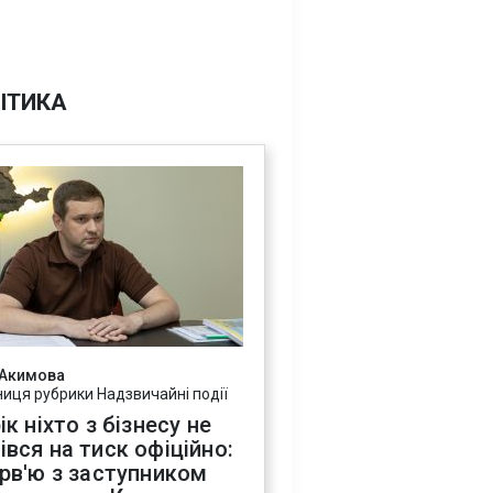
ІТИКА
 Акимова
ниця рубрики Надзвичайні події
ік ніхто з бізнесу не
івся на тиск офіційно:
ерв'ю з заступником