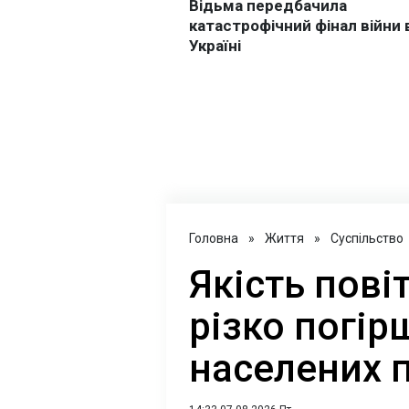
Головна
»
Життя
»
Суспільство
Якість пові
різко погір
населених п