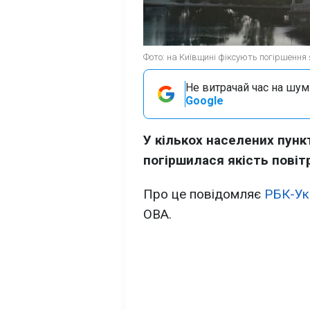
Фото: на Київщині фіксують погіршення я
Не витрачай час на шум!
Google
У кількох населених пунк
погіршилася якість повіт
Про це повідомляє
РБК-Ук
ОВА.