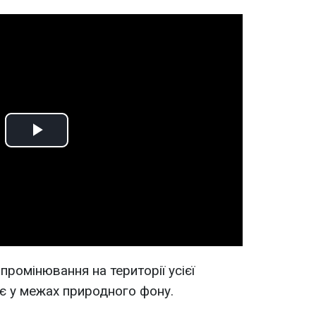
Play
Video
ромінювання на території усієї
ає у межах природного фону.