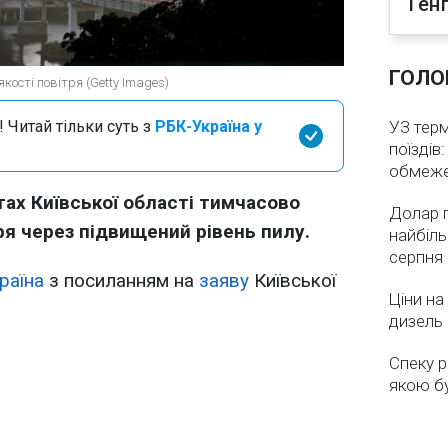
Ген
ГОЛО
кості повітря (Getty Images)
 Читай тільки суть з
РБК-Україна у
УЗ тер
поїздів
обмеж
тах Київської області тимчасово
Долар 
ря через підвищений рівень пилу.
найбіль
серпня
раїна
з посиланням на
заяву
Київської
Ціни на
дизель 
Спеку р
якою бу