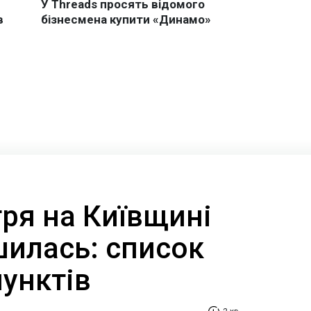
тря на Київщині
шилась: список
унктів