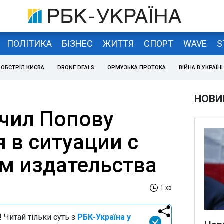
ПОЛІТИКА
БІЗНЕС
ЖИТТЯ
СПОРТ
WAVE
S
ОБСТРІЛ КИЄВА
DRONE DEALS
ОРМУЗЬКА ПРОТОКА
ВІЙНА В УКРАЇНІ
НОВИ
чил Попову
 в ситуации с
м издательства
1 хв
 Читай тільки суть з
РБК-Україна у