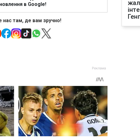
жал
новлення в Google!
інт
Ген
 нас там, де вам зручно!