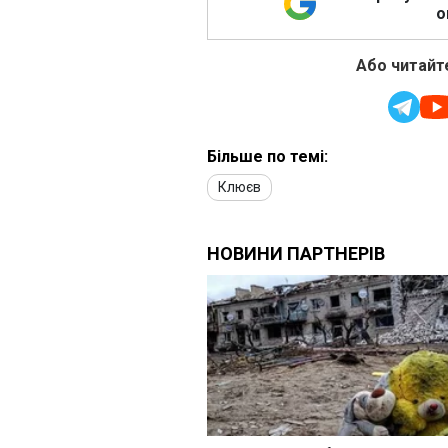
о
Або читайте
Більше по темі:
Клюєв