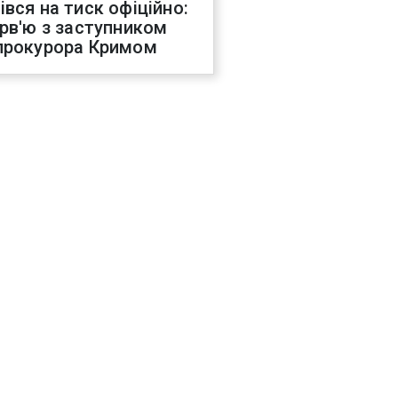
івся на тиск офіційно:
ерв'ю з заступником
прокурора Кримом