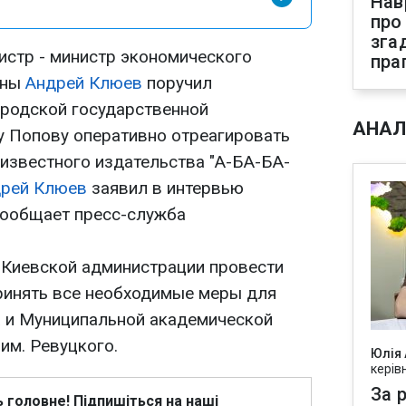
Нав
про
зга
стр - министр экономического
пра
ины
Андрей Клюев
поручил
родской государственной
АНАЛ
 Попову оперативно отреагировать
 известного издательства "А-БА-БА-
рей Клюев
заявил в интервью
сообщает пресс-служба
л Киевской администрации провести
ринять все необходимые меры для
 и Муниципальной академической
им. Ревуцкого.
Юлія
керів
За р
ь головне! Підпишіться на наші