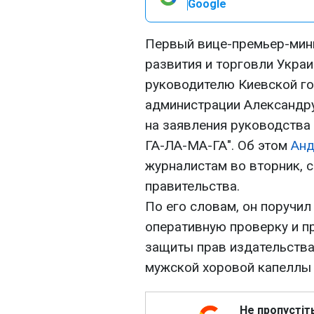
Google
Первый вице-премьер-мини
развития и торговли Укра
руководителю Киевской го
администрации Александру
на заявления руководства
ГА-ЛА-МА-ГА". Об этом
Анд
журналистам во вторник, 
правительства.
По его словам, он поручи
оперативную проверку и п
защиты прав издательства
мужской хоровой капеллы 
Не пропустіт