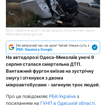
Фото: Смертельна ДТП на автодорозі сполученням Одеса –
Миколаїв (od.npu.gov.ua)
Не витрачай час на шум! Читай тільки суть з
РБК-Україна у Google
На автодорозі Одеса-Миколаїв уночі 9
серпня сталася смертельна ДТП.
Вантажний фургон виїхав на зустрічну
смугу і зіткнувся з двома
мікроавтобусами - загинули троє людей.
Про це повідомляє
РБК-Україна
з
посиланням на
ГУНП в Одеській області.