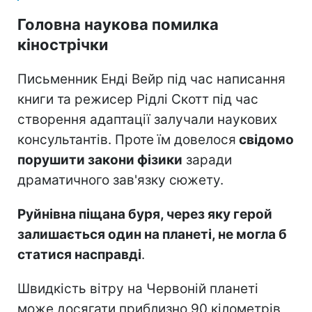
Головна наукова помилка
кінострічки
Письменник Енді Вейр під час написання
книги та режисер Рідлі Скотт під час
створення адаптації залучали наукових
консультантів. Проте їм довелося
свідомо
порушити закони фізики
заради
драматичного зав'язку сюжету.
Руйнівна піщана буря, через яку герой
залишається один на планеті, не могла б
статися насправді
.
Швидкість вітру на Червоній планеті
може досягати приблизно 90 кілометрів