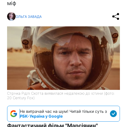
міф
ОЛЬГА ЗАВАДА
Стрічка Рідлі Скотта виявилася недалекою до істини (фото:
20 Century Fox)
Не витрачай час на шум! Читай тільки суть з
РБК-Україна у Google
Фантастичний фільм "Марсіянин"