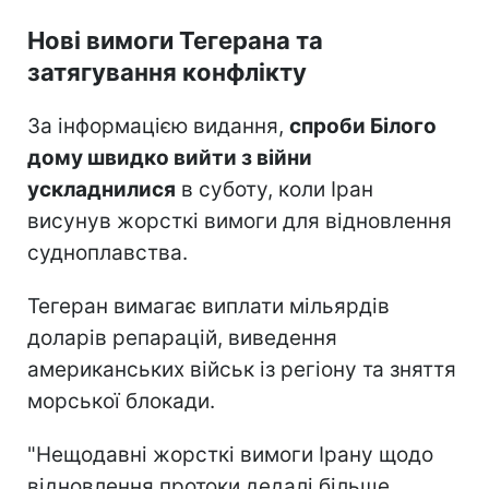
Нові вимоги Тегерана та
затягування конфлікту
За інформацією видання,
спроби Білого
дому швидко вийти з війни
ускладнилися
в суботу, коли Іран
висунув жорсткі вимоги для відновлення
судноплавства.
Тегеран вимагає виплати мільярдів
доларів репарацій, виведення
американських військ із регіону та зняття
морської блокади.
"Нещодавні жорсткі вимоги Ірану щодо
відновлення протоки дедалі більше