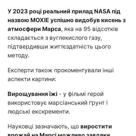
У 2023 році реальний прилад NASA під
назвою MOXIE успішно видобув кисень з
атмосфери Марса
, яка на 95 відсотків
складається з вуглекислого газу,
підтвердивши життєздатність цього
методу.
Експерти також прокоментували інші
аспекти картини:
Вирощування їжі
- у фільмі герой
використовує марсіанський ґрунт і
людські екскременти.
Науковці зазначають, що
виростити
врожай на Марсі можливо завдяки