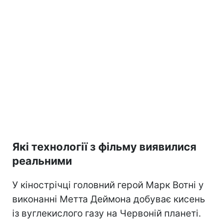
Які технології з фільму виявилися
реальними
У кінострічці головний герой Марк Вотні у
виконанні Метта Деймона добуває кисень
із вуглекислого газу на Червоній планеті.