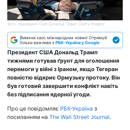
Фото: президент США Дональд Трамп (Getty Images)
Вимкни хаос міжнародних новин! Отримуй
тільки важливе з
РБК-Україна у Google
Президент США Дональд Трамп
тижнями готував ґрунт для оголошення
перемоги у війні з Іраном, якщо Тегеран
повністю відкриє Ормузьку протоку. Він
був готовий завершити конфлікт навіть
без підписання ядерної угоди.
Про це повідомляє
РБК-Україна
з
посиланням на
The Wall Street Journal
.