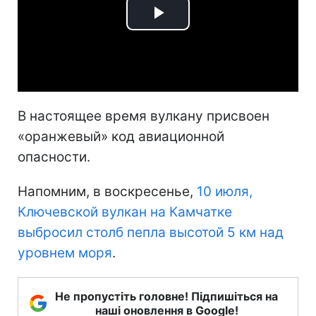
Play
Video
В настоящее время вулкану присвоен
«оранжевый» код авиационной
опасности.
Напомним, в воскресенье,
10 июля,
Ключевской вулкан на Камчатке
выбросил столб пепла высотой 5 км над
уровнем моря
.
Не пропустіть головне! Підпишіться на
наші оновлення в Google!