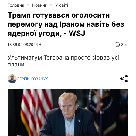
Головна
»
Новини
»
У світі
Трамп готувався оголосити
перемогу над Іраном навіть без
ядерної угоди, - WSJ
18:36 09.08.2026 Нд
3 хв
Ультиматум Тегерана просто зірвав усі
плани
СЕРГІЙ КОЗАЧУК