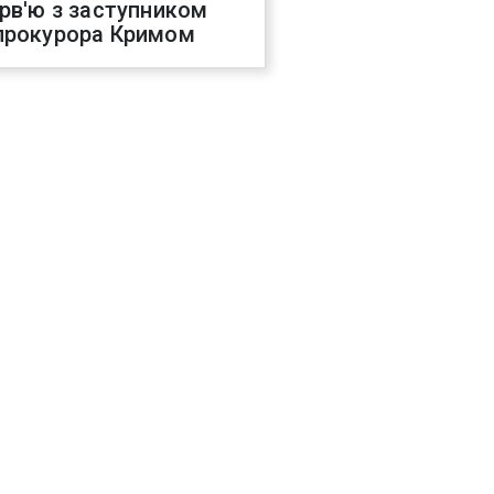
ерв'ю з заступником
прокурора Кримом