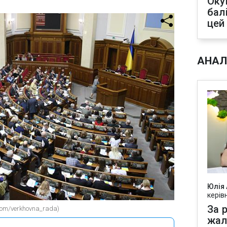
Оку
бал
цей
АНАЛ
Юлія
керів
За р
com/verkhovna_rada)
жал