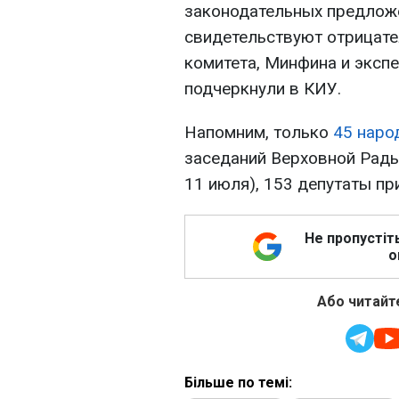
законодательных предложе
свидетельствуют отрицат
комитета, Минфина и экспе
подчеркнули в КИУ.
Напомним, только
45 наро
заседаний Верховной Рады
11 июля), 153 депутаты пр
Не пропустіт
о
Або читайте
Більше по темі: