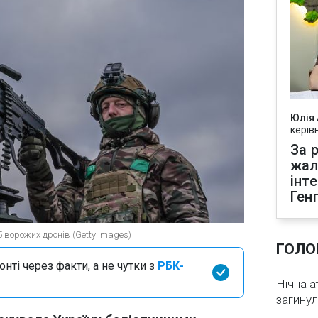
Юлія
керів
За р
жал
інт
Ген
 ворожих дронів (Getty Images)
ГОЛО
нті через факти, а не чутки з
РБК-
Нічна а
загинул