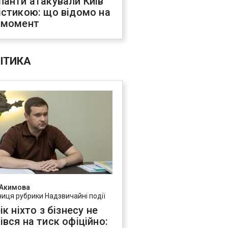
панти атакували Київ
істикою: що відомо на
 момент
ІТИКА
 Акимова
ниця рубрики Надзвичайні події
ік ніхто з бізнесу не
івся на тиск офіційно: