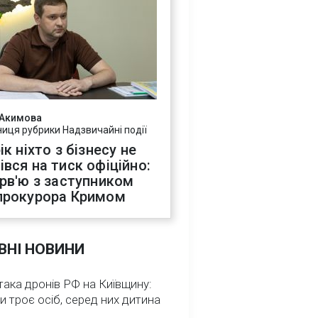
 Акимова
ниця рубрики Надзвичайні події
ік ніхто з бізнесу не
івся на тиск офіційно:
ерв'ю з заступником
прокурора Кримом
ВНІ НОВИНИ
така дронів РФ на Київщину:
и троє осіб, серед них дитина