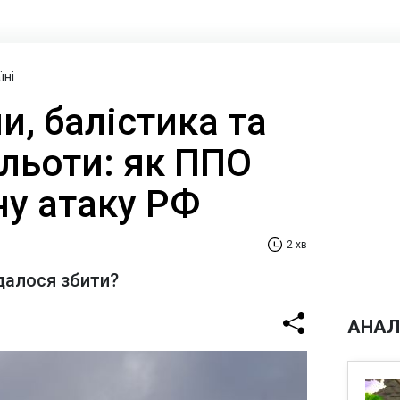
їні
и, балістика та
ильоти: як ППО
ну атаку РФ
2 хв
далося збити?
АНАЛ