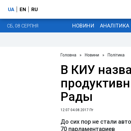
UA
EN
RU
НОВИНИ
АНАЛІТИКА
СБ, 08 СЕРПНЯ
Головна
»
Новини
»
Політика
В КИУ назв
продуктивн
Рады
12:07 04.08.2017 Пт
До сих пор не стали авт
70 парламентариев