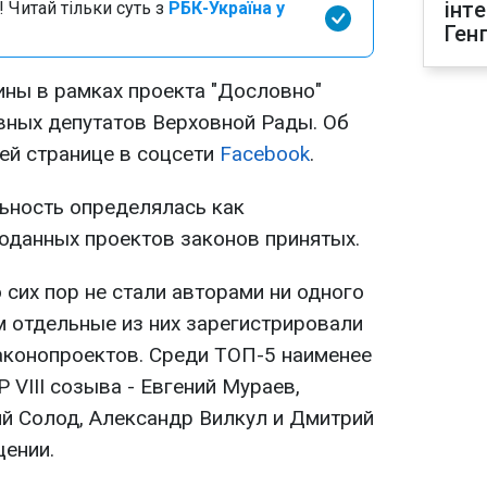
інт
 Читай тільки суть з
РБК-Україна у
Ген
ины в рамках проекта "Дословно"
вных депутатов Верховной Рады. Об
ей странице в соцсети
Facebook
.
льность определялась как
оданных проектов законов принятых.
 сих пор не стали авторами ни одного
м отдельные из них зарегистрировали
аконопроектов. Среди ТОП-5 наименее
 VIII созыва - Евгений Мураев,
й Солод, Александр Вилкул и Дмитрий
щении.