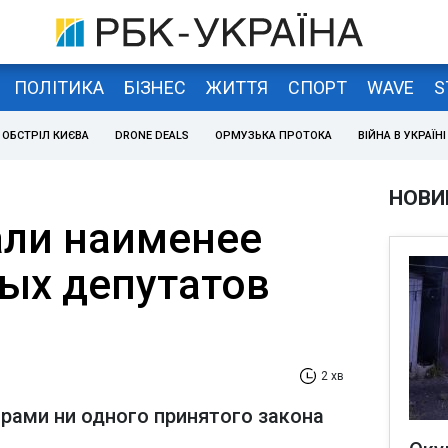
ПОЛІТИКА
БІЗНЕС
ЖИТТЯ
СПОРТ
WAVE
S
ОБСТРІЛ КИЄВА
DRONE DEALS
ОРМУЗЬКА ПРОТОКА
ВІЙНА В УКРАЇНІ
НОВИ
али наименее
ых депутатов
2 хв
орами ни одного принятого закона