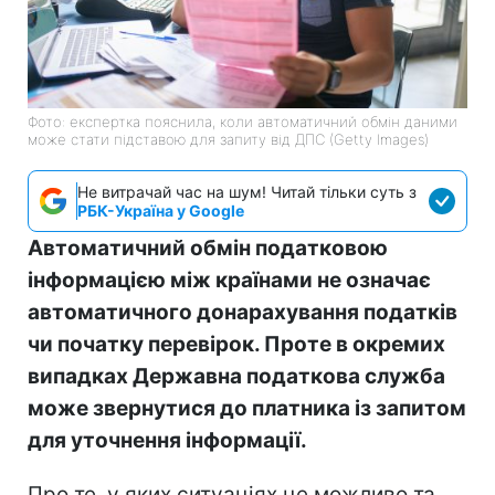
Фото: експертка пояснила, коли автоматичний обмін даними
може стати підставою для запиту від ДПС (Getty Images)
Не витрачай час на шум! Читай тільки суть з
РБК-Україна у Google
Автоматичний обмін податковою
інформацією між країнами не означає
автоматичного донарахування податків
чи початку перевірок. Проте в окремих
випадках Державна податкова служба
може звернутися до платника із запитом
для уточнення інформації.
Про те, у яких ситуаціях це можливо та