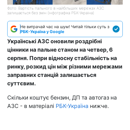
Фото: Вартість пального в найбільших мережах АЗС
залишається без змін (інфографіка РБК-Україна)
Не витрачай час на шум! Читай тільки суть з
РБК-Україна у Google
Українські АЗС оновили роздрібні
цінники на пальне станом на четвер, 6
серпня. Попри відносну стабільність на
ринку, розкид цін між різними мережами
заправних станцій залишається
суттєвим.
Скільки коштує бензин, ДП та автогаз на
АЗС - в матеріалі
РБК-Україна
нижче.