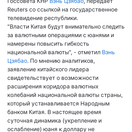
Госсовета КНР
Вэнь Цзябао
, передает
Reuters со ссылкой на государственное
телевидение республики.
"Власти Китая будут внимательно следить
за валютными операциями с юанями и
намерены повысить гибкость
национальной валюты", - отметил
Вэнь
Цзябао
. По мнению аналитиков,
заявление китайского лидера
свидетельствует о возможности
расширения коридора валютных
колебаний национальной валюты страны,
который устанавливается Народным
банком Китая. В настоящее время
суточная динамика (укрепление и
ослабление) юаня к доллару не