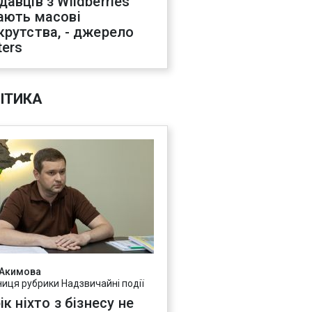
давців з Wildberries
ають масові
крутства, - джерело
ters
ІТИКА
 Акимова
ниця рубрики Надзвичайні події
ік ніхто з бізнесу не