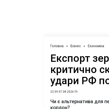
Головна
»
Бізнес
»
Економіка
Експорт зер
критично с
удари РФ п
22:59 07.08.2026 Пт
Чи є альтернатива для п
кордон?