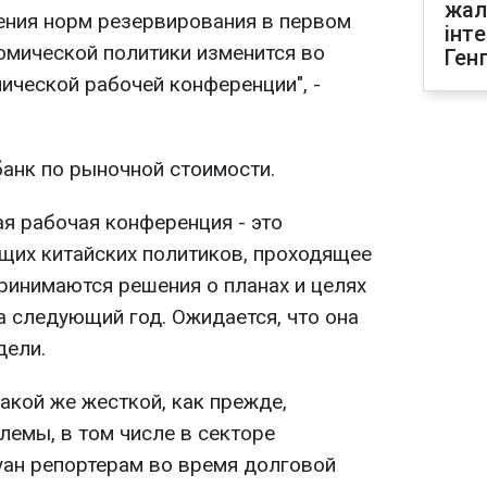
жал
ения норм резервирования в первом
інт
номической политики изменится во
Ген
ической рабочей конференции", -
банк по рыночной стоимости.
я рабочая конференция - это
щих китайских политиков, проходящее
принимаются решения о планах и целях
а следующий год. Ожидается, что она
дели.
такой же жесткой, как прежде,
лемы, в том числе в секторе
Хуан репортерам во время долговой