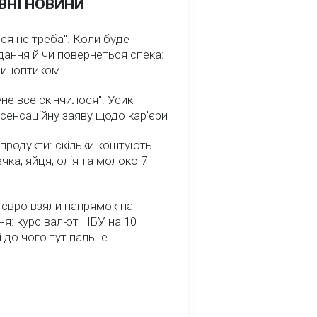
ВНІ НОВИНИ
ся не треба". Коли буде
ання й чи повернеться спека:
 синоптиком
не все скінчилося": Усик
сенсаційну заяву щодо кар'єри
 продукти: скільки коштують
речка, яйця, олія та молоко 7
 євро взяли напрямок на
я: курс валют НБУ на 10
і до чого тут пальне