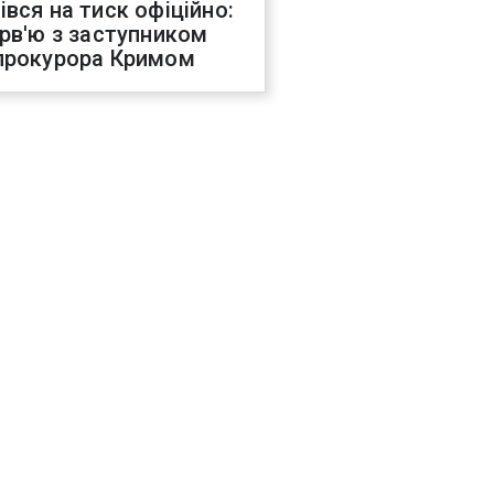
івся на тиск офіційно:
ерв'ю з заступником
прокурора Кримом