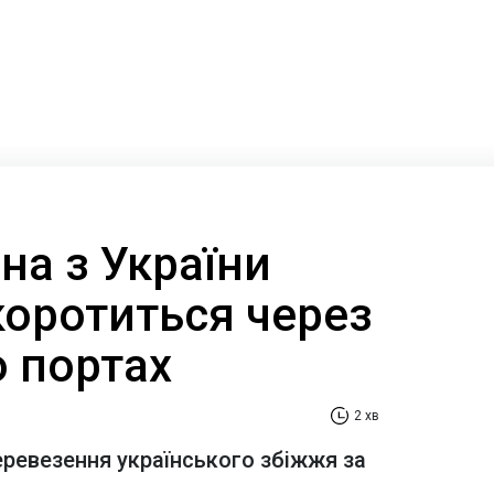
на з України
коротиться через
о портах
2 хв
еревезення українського збіжжя за