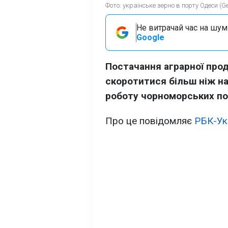
Фото: українське зерно в порту Одеси (Ge
Не витрачай час на шум!
Google
Постачання аграрної прод
скоротитися більш ніж на
роботу чорноморських по
Про це повідомляє
РБК-Ук