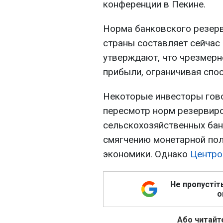
конференции в Пекине.
Норма банковского резер
страны составляет сейчас 
утверждают, что чрезмерн
прибыли, ограничивая спо
Некоторые инвесторы гово
пересмотр норм резервиро
сельскохозяйственных бан
смягчению монетарной пол
экономики. Однако
Центро
Не пропустіт
о
Або читайте