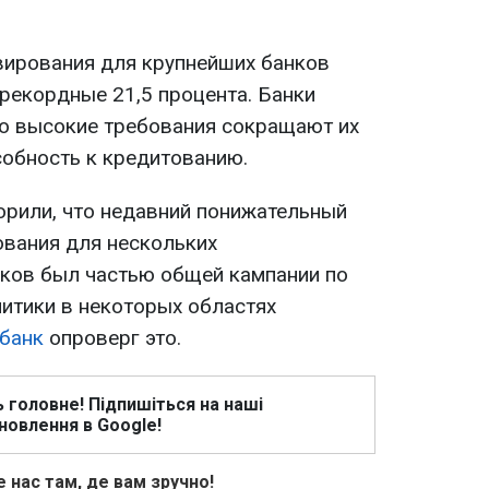
вирования для крупнейших банков
рекордные 21,5 процента. Банки
о высокие требования сокращают их
собность к кредитованию.
рили, что недавний понижательный
вания для нескольких
ков был частью общей кампании по
итики в некоторых областях
банк
опроверг это.
ь головне! Підпишіться на наші
новлення в Google!
 нас там, де вам зручно!