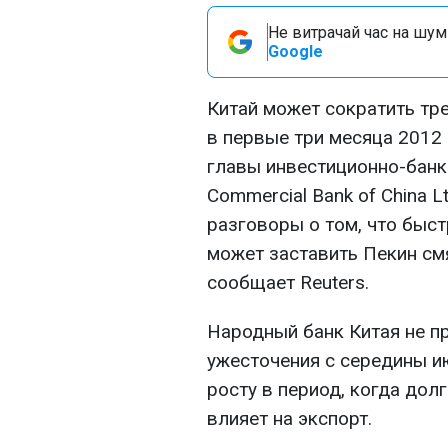
Не витрачай час на шум!
Google
Китай может сократить тр
в первые три месяца 2012 
главы инвестиционно-банко
Commercial Bank of China 
разговоры о том, что быс
может заставить Пекин см
сообщает Reuters.
Народный банк Китая не п
ужесточения с середины и
росту в период, когда дол
влияет на экспорт.