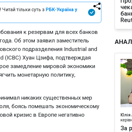
Про
чек
 Читай тільки суть з
РБК-Україна у
бан
Reu
ебования к резервам для всех банков
года. Об этом заявил заместитель
АНАЛ
вского подразделения Industrial and
Ltd (ICBC) Хуан Цзифа, подтверждая
трое замедление мировой экономики
ягчить монетарную политику,
ринимал никаких существенных мер
юля, боясь помешать экономическому
говой кризис в Европе негативно
Юлія
керів
За р