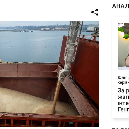
АНАЛ
Юлія
керів
За р
жал
інт
Ген