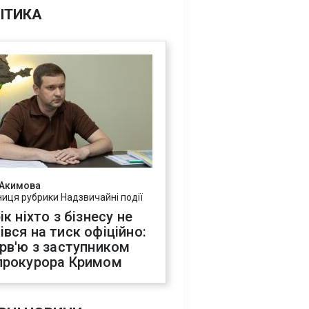
ІТИКА
 Акимова
ниця рубрики Надзвичайні події
ік ніхто з бізнесу не
івся на тиск офіційно:
ерв'ю з заступником
прокурора Кримом