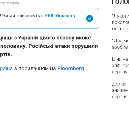
ГОЛО
tty Images)
 Читай тільки суть з
РБК-Україна у
"Лякати
похолод
бліц із
укції з України цього сезону може
"Для ме
половину. Російські атаки порушили
зробив 
ртів.
Ціни на
хліб, г
раїна
з посиланням на
Bloomberg.
серпня
Долар і
зниженн
серпня 