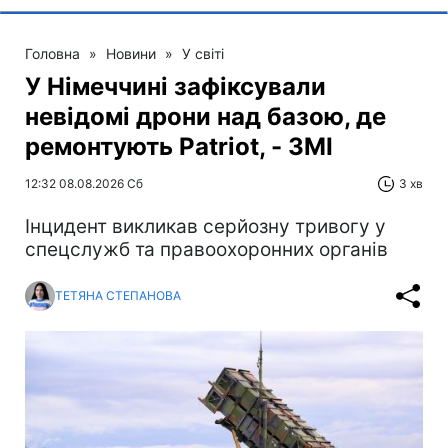
Головна
»
Новини
»
У світі
У Німеччині зафіксували
невідомі дрони над базою, де
ремонтують Patriot, - ЗМІ
12:32 08.08.2026 Сб
3 хв
Інцидент викликав серйозну тривогу у
спецслужб та правоохоронних органів
ТЕТЯНА СТЕПАНОВА