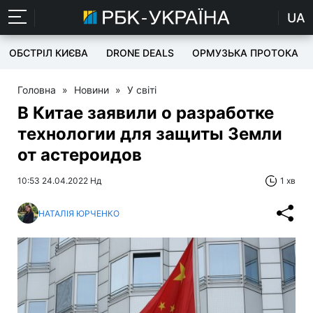
UA
ОБСТРІЛ КИЄВА
DRONE DEALS
ОРМУЗЬКА ПРОТОКА
Головна
»
Новини
»
У світі
В Китае заявили о разработке
технологии для защиты Земли
от астероидов
10:53 24.04.2022 Нд
1 хв
НАТАЛІЯ ЮРЧЕНКО