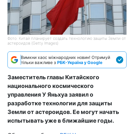
Фото: Китай планирует создать технологию защиты Земли от
астероидов (Getty Images)
Вимкни хаос міжнародних новин! Отримуй
тільки важливе з
РБК-Україна у Google
Заместитель главы Китайского
национального космического
управления У Яньхуа заявил о
разработке технологии для защиты
Земли от астероидов. Ее могут начать
испытывать уже в ближайшие годы.