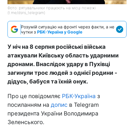
Фото: рятувальники працюють на місці пожежі
(t.me/dsns_telegram)
Розумій ситуацію на фронті через факти, а не
чутки з
РБК-Україна у Google
У ніч на 8 серпня російські війська
атакували Київську область ударними
дронами. Внаслідок удару в Пухівці
загинули троє людей з однієї родини -
дідусь, бабуся та їхній онук.
Про це повідомляє
РБК-Україна
з
посиланням на
допис
в Telegram
президента України Володимира
Зеленського.