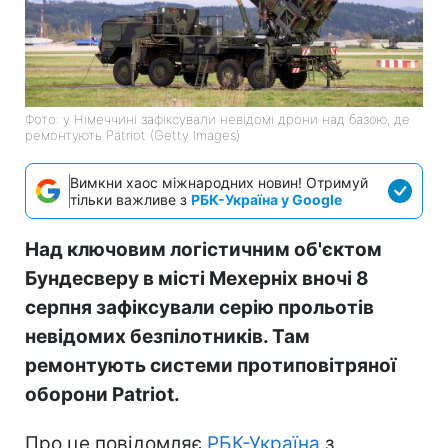
Фото: у Німеччині зафіксували невідомі дрони над базою, де
ремонтують Patriot (Getty Images)
Вимкни хаос міжнародних новин! Отримуй
тільки важливе з
РБК-Україна у Google
Над ключовим логістичним об'єктом
Бундесверу в місті Мехерніх вночі 8
серпня зафіксували серію прольотів
невідомих безпілотників. Там
ремонтують системи протиповітряної
оборони Patriot.
Про це повідомляє
РБК-Україна
з