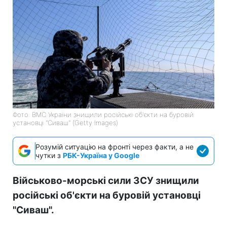
Фото: ВМС України знищили російські об'єкти на буровій
установці "Сиваш" (Getty Images)
Розумій ситуацію на фронті через факти, а не
чутки з
РБК-Україна у Google
Військово-морські сили ЗСУ знищили
російські об'єкти на буровій установці
"Сиваш".