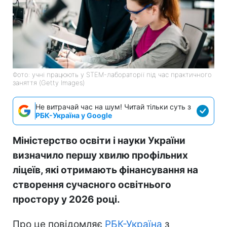
Фото: учні працюють у STEM-лабораторії під час практичного
заняття (Getty Images)
Не витрачай час на шум! Читай тільки суть з
РБК-Україна у Google
Міністерство освіти і науки України
визначило першу хвилю профільних
ліцеїв, які отримають фінансування на
створення сучасного освітнього
простору у 2026 році.
Про це повідомляє
РБК-Україна
з