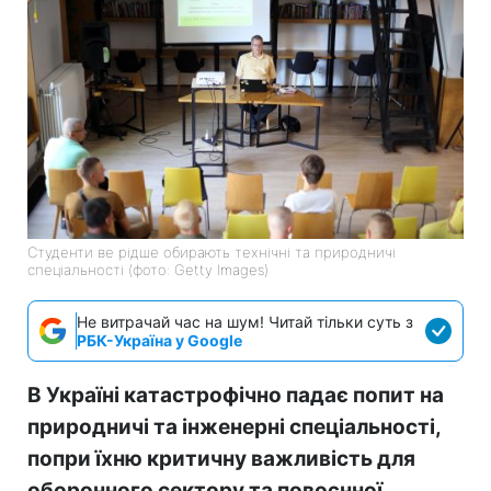
Студенти ве рідше обирають технічні та природничі
спеціальності (фото: Getty Images)
Не витрачай час на шум! Читай тільки суть з
РБК-Україна у Google
В Україні катастрофічно падає попит на
природничі та інженерні спеціальності,
попри їхню критичну важливість для
оборонного сектору та повоєнної