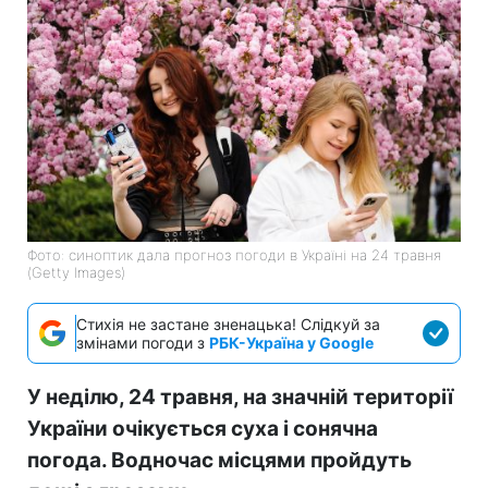
Фото: синоптик дала прогноз погоди в Україні на 24 травня
(Getty Images)
Стихія не застане зненацька! Слідкуй за
змінами погоди з
РБК-Україна у Google
У неділю, 24 травня, на значній території
України очікується суха і сонячна
погода. Водночас місцями пройдуть