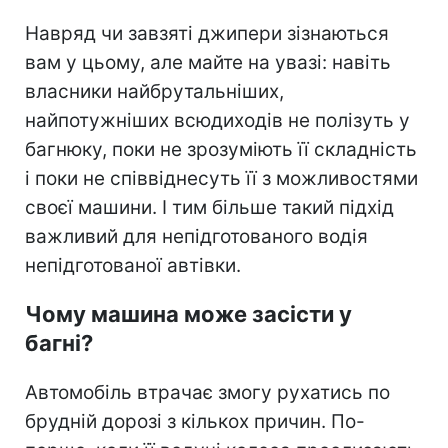
Навряд чи завзяті джипери зізнаються
вам у цьому, але майте на увазі: навіть
власники найбрутальніших,
найпотужніших всюдиходів не полізуть у
багнюку, поки не зрозуміють її складність
і поки не співвіднесуть її з можливостями
своєї машини. І тим більше такий підхід
важливий для непідготованого водія
непідготованої автівки.
Чому машина може засісти у
багні?
Автомобіль втрачає змогу рухатись по
брудній дорозі з кількох причин. По-