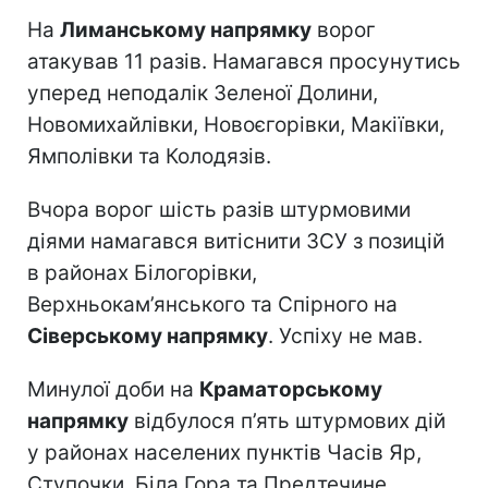
На
Лиманському напрямку
ворог
атакував 11 разів. Намагався просунутись
уперед неподалік Зеленої Долини,
Новомихайлівки, Новоєгорівки, Макіївки,
Ямполівки та Колодязів.
Вчора ворог шість разів штурмовими
діями намагався витіснити ЗСУ з позицій
в районах Білогорівки,
Верхньокам’янського та Спірного на
Сіверському напрямку
. Успіху не мав.
Минулої доби на
Краматорському
напрямку
відбулося п’ять штурмових дій
у районах населених пунктів Часів Яр,
Ступочки, Біла Гора та Предтечине.