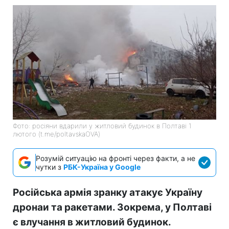
Фото: росіяни вдарили у житловий будинок в Полтаві 1
лютого (t.me/poltavskaOVA)
Розумій ситуацію на фронті через факти, а не
чутки з
РБК-Україна у Google
Російська армія зранку атакує Україну
дронаи та ракетами. Зокрема, у Полтаві
є влучання в житловий будинок.