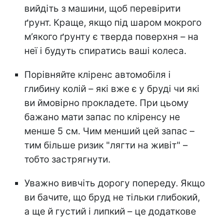
вийдіть з машини, щоб перевірити
ґрунт. Краще, якщо під шаром мокрого
м’якого ґрунту є тверда поверхня – на
неї і будуть спиратись ваші колеса.
Порівняйте кліренс автомобіля і
глибину колій – які вже є у бруді чи які
ви ймовірно прокладете. При цьому
бажано мати запас по кліренсу не
менше 5 см. Чим менший цей запас –
тим більше ризик "лягти на живіт" –
тобто застрягнути.
Уважно вивчіть дорогу попереду. Якщо
ви бачите, що бруд не тільки глибокий,
а ще й густий і липкий – це додаткове