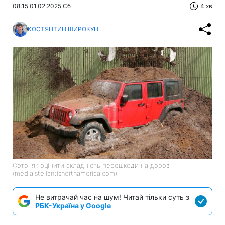
08:15 01.02.2025 Сб
4 хв
КОСТЯНТИН ШИРОКУН
Фото: як оцінити складність перешкоди на дорозі
(media.stellantisnorthamerica.com)
Не витрачай час на шум! Читай тільки суть з
РБК-Україна у Google