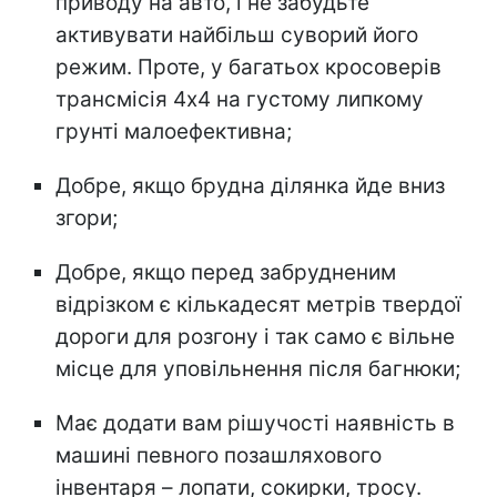
приводу на авто, і не забудьте
активувати найбільш суворий його
режим. Проте, у багатьох кросоверів
трансмісія 4х4 на густому липкому
грунті малоефективна;
Добре, якщо брудна ділянка йде вниз
згори;
Добре, якщо перед забрудненим
відрізком є кількадесят метрів твердої
дороги для розгону і так само є вільне
місце для уповільнення після багнюки;
Має додати вам рішучості наявність в
машині певного позашляхового
інвентаря – лопати, сокирки, тросу.