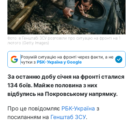
Фото: в Генштабі ЗСУ розповіли про ситуацію на фронті на 1
лютого (Getty Images)
Розумій ситуацію на фронті через факти, а не
чутки з
РБК-Україна у Google
За останню добу січня на фронті сталися
134 боїв. Майже половина з них
відбулись на Покровському напрямку.
Про це повідомляє
РБК-Україна
з
посиланням на
Генштаб ЗСУ
.