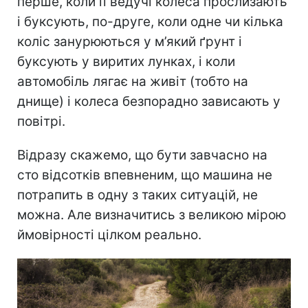
перше, коли її ведучі колеса прослизають
і буксують, по-друге, коли одне чи кілька
коліс занурюються у м’який ґрунт і
буксують у виритих лунках, і коли
автомобіль лягає на живіт (тобто на
днище) і колеса безпорадно зависають у
повітрі.
Відразу скажемо, що бути завчасно на
сто відсотків впевненим, що машина не
потрапить в одну з таких ситуацій, не
можна. Але визначитись з великою мірою
ймовірності цілком реально.