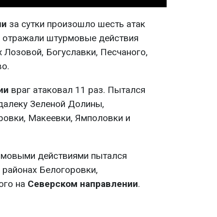
ии
за сутки произошло шесть атак
ы отражали штурмовые действия
 Лозовой, Богуславки, Песчаного,
о.
ии
враг атаковал 11 раз. Пытался
далеку Зеленой Долины,
овки, Макеевки, Ямполовки и
урмовыми действиями пытался
 районах Белогоровки,
ого на
Северском направлении
.