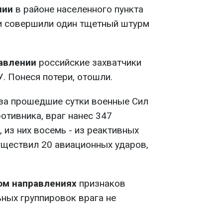
нии
в районе населенного пункта
и совершили один тщетный штурм
авлении
российские захватчики
. Понеся потери, отошли.
за прошедшие сутки военные Сил
отивника, враг нанес 347
 из них восемь - из реактивных
уществил 20 авиационных ударов,
ом направлениях
признаков
ных группировок врага не