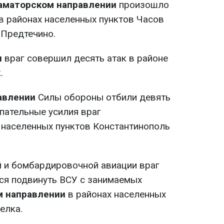
аматорском направлении
произошло
в районах населенных пунктов Часов
 Предтечино.
и
враг совершил десять атак в районе
.
авлении
Силы обороны отбили девять
пательные усилия враг
 населенных пунктов Константинополь
 и бомбардировочной авиации враг
лся подвинуть ВСУ с занимаемых
м направлении
в районах населенных
елка.