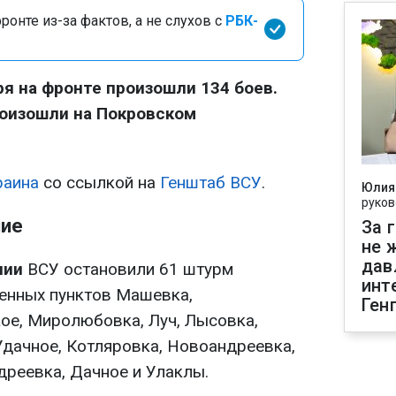
онте из-за фактов, а не слухов с
РБК-
ря на фронте произошли 134 боев.
роизошли на Покровском
раина
со ссылкой на
Генштаб ВСУ
.
Юлия
руков
ние
За 
не 
дав
нии
ВСУ остановили 61 штурм
инт
ленных пунктов Машевка,
Ген
ое, Миролюбовка, Луч, Лысовка,
Удачное, Котляровка, Новоандреевка,
дреевка, Дачное и Улаклы.