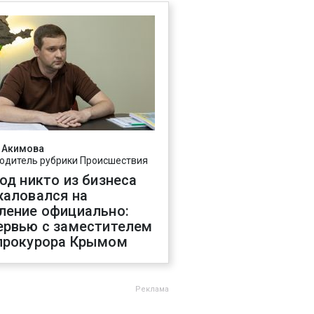
 Акимова
одитель рубрики Происшествия
год никто из бизнеса
жаловался на
ление официально:
ервью с заместителем
прокурора Крымом