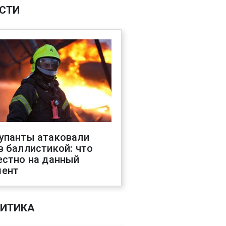
СТИ
упанты атаковали
в баллистикой: что
естно на данный
ент
ИТИКА