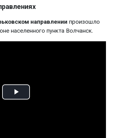
аправлениях
рьковском направлении
произошло
оне населенного пункта Волчанск.
Play
Video