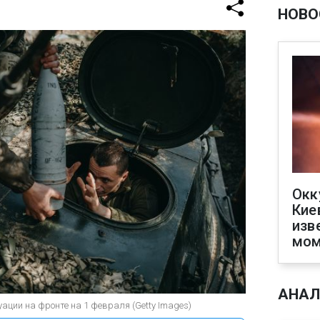
НОВО
Окк
Кие
изв
мом
АНАЛ
уации на фронте на 1 февраля (Getty Images)