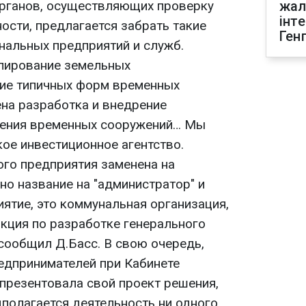
органов, осуществляющих проверку
жал
інт
ости, предлагается забрать такие
Ген
нальных предприятий и служб.
улирование земельных
ие типичных форм временных
ена разработка и внедрение
ения временных сооружений… Мы
ое инвестиционное агентство.
го предприятия заменена на
но название на "администратор" и
ятие, это коммунальная организация,
кция по разработке генерального
- сообщил Д.Басс. В свою очередь,
едпринимателей при Кабинете
презентовала свой проект решения,
дполагается деятельность ни одного