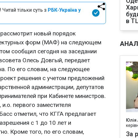
Оде
Харк
 Читай тільки суть з
РБК-Україна у
буд
в Т
 рассмотрит новый порядок
тектурных форм (МАФ) на следующем
АНАЛ
этом сообщил сегодня на заседании
всовета Олесь Довгый, передает
а. По его словам, на следующее
проект решения с учетом предложений
арственной администрации, депутатов
принимателей при Кабинете министров.
 и.о. первого заместителя
Басс отметил, что КГГА предлагает
Юлія
азрешения с 1 до 10 лет и
керів
но. Кроме того, по его словам,
За р