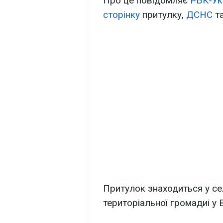
Про це повідомляє
РБК-Ук
сторінку
притулку,
ДСНС
т
Притулок знаходиться у се
територіальної громадиі у 