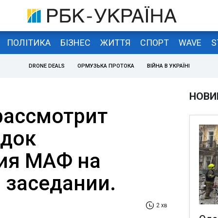
ПОЛІТИКА
БІЗНЕС
ЖИТТЯ
СПОРТ
WAVE
S
DRONE DEALS
ОРМУЗЬКА ПРОТОКА
ВІЙНА В УКРАЇНІ
НОВИ
рассмотрит
ядок
ия МАФ на
заседании.
2 хв