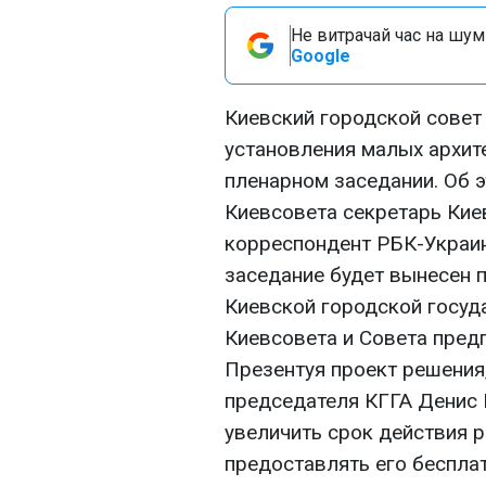
Не витрачай час на шум!
Google
Киевский городской совет
установления малых архи
пленарном заседании. Об 
Киевсовета секретарь Кие
корреспондент РБК-Украин
заседание будет вынесен 
Киевской городской госуд
Киевсовета и Совета пред
Презентуя проект решения,
председателя КГГА Денис 
увеличить срок действия р
предоставлять его бесплат