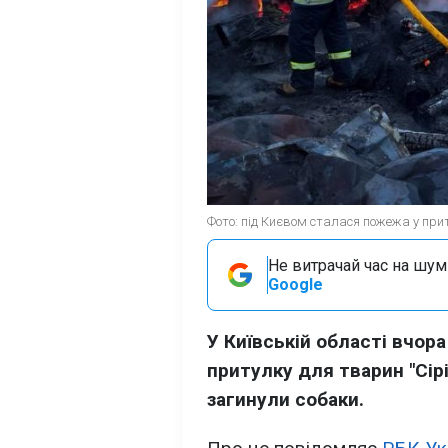
Фото: під Києвом сталася пожежа у прит
Не витрачай час на шум!
Google
У Київській області вчора
притулку для тварин "Сірі
загинули собаки.