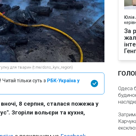
Юлія
керів
За р
жал
інт
Ген
улку для тварин (t.me/dsns_kyiv_region)
ГОЛО
 Читай тільки суть з
РБК-Україна у
Одеса бе
будинок
наслідк
 вночі, 8 серпня, сталася пожежа у
ус". Згоріли вольєри та кухня,
Затрима
Карчука
ексклюз