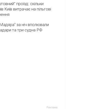
товний" проїзд: скільки
ів Київ витрачає на пільгові
зення
Мадяра" за ніч вполювали
радари та три судна РФ