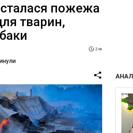
 сталася пожежа
для тварин,
обаки
2 хв
гинули
АНАЛ