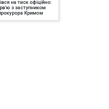
івся на тиск офіційно:
ерв'ю з заступником
прокурора Кримом