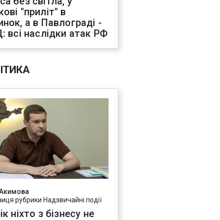
са без світла, у
ові "приліт" в
инок, а в Павлограді -
Ц: всі наслідки атак РФ
ІТИКА
 Акимова
ниця рубрики Надзвичайні події
ік ніхто з бізнесу не