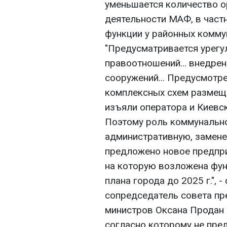
уменьшается количество 
деятельности МАФ, в частн
функции у районных комму
"Предусматривается урег
правоотношений… внедрен
сооружений... Предусмотр
комплексных схем размещ
изъяли оператора и Киевск
Поэтому роль коммунально
административную, замене
предложено новое предпри
на которую возложена фун
плана города до 2025 г.", 
сопредседатель совета пр
министров Оксана Продан 
согласно которому не пре