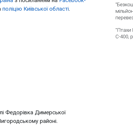
раїна
з посиланням на
Facebook-
"Безкош
а
поліцію Київської області
.
мільйон
переве
"Птахи 
С-400, 
лі Федорівка Димерської
Вигородському районі.