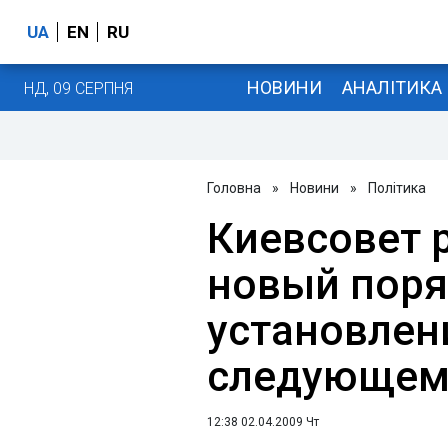
UA
EN
RU
НОВИНИ
АНАЛІТИКА
НД, 09 СЕРПНЯ
Головна
»
Новини
»
Політика
Киевсовет 
новый пор
установлен
следующем 
12:38 02.04.2009 Чт