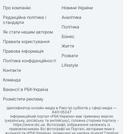
Про компанію
Новини України
Редакційна політика і
Аналітика
стандарти
Політика
Як стати нашим автором
Бізнес
Правила користування
Життя
Правова інформація
Розваги
Політика конфіденційності
Lifestyle
Контакти
Команда
Вакансії в РБК-Україна
Розмістити рекламу
Ідентифікатор онлайн-медіа в Реєстрі суб’єктів у сфері медіа —
R40-05347
Інформаційний портал «РБК-Україна» має тримовну версію
(українську, російську та англійську), головна сторінка порталу -
https://www.rbc.ua
. Фотографії, зображення належать їх
правовласникам. Всі фотографії на Порталі, авторами яких є
журналісти «РБК-Україна», розміщені на умовах ліцензії Creative