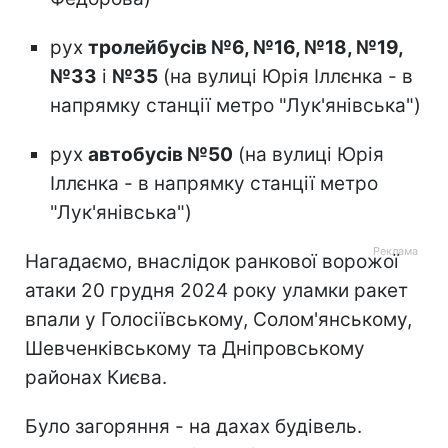
рух
тролейбусів №6, №16, №18, №19,
№33
і
№35
(на вулиці Юрія Іллєнка - в
напрямку станції метро "Лук'янівська")
рух
автобусів №50
(на вулиці Юрія
Іллєнка - в напрямку станції метро
"Лук'янівська")
Нагадаємо, внаслідок ранкової ворожої
атаки 20 грудня 2024 року уламки ракет
впали у Голосіївському, Солом'янському,
Шевченківському та Дніпровському
районах Києва.
Було загоряння - на дахах будівель.