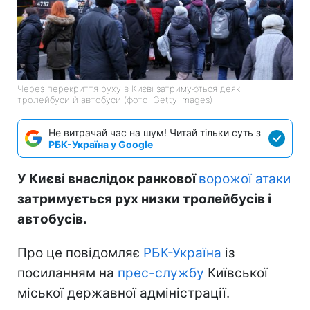
Через перекриття руху в Києві затримуються деякі
тролейбуси й автобуси (фото: Getty Images)
Не витрачай час на шум! Читай тільки суть з
РБК-Україна у Google
У Києві внаслідок ранкової
ворожої атаки
затримується рух низки тролейбусів і
автобусів.
Про це повідомляє
РБК-Україна
із
посиланням на
прес-службу
Київської
міської державної адміністрації.