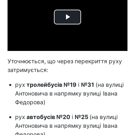
Play
Video
Уточнюється, що через перекриття руху
затримується:
рух
тролейбусів №19
і
№31
(на вулиці
Антоновича в напрямку вулиці Івана
Федорова)
рух
автобусів №20
і
№25
(на вулиці
Антоновича в напрямку вулиці Івана
Федорова)