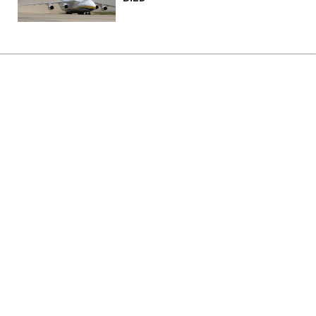
Головна
»
Життя
»
Суспільство
На держреєстри України
вчинено масштабну кібератаку:
скільки займе ремонт
01:00 20.12.2024 Пт
2 хв
ВАЛЕРІЙ САВИЦЬКИЙ