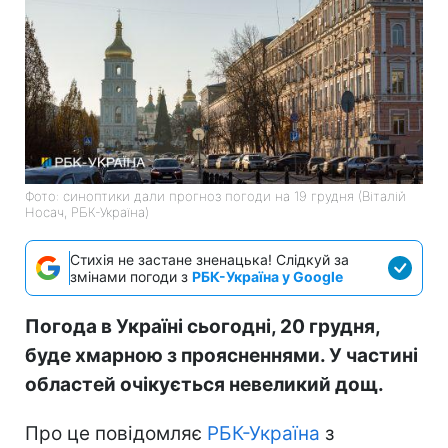
Фото: синоптики дали прогноз погоди на 19 грудня (Віталій
Носач, РБК-Україна)
Стихія не застане зненацька! Слідкуй за
змінами погоди з
РБК-Україна у Google
Погода в Україні сьогодні, 20 грудня,
буде хмарною з проясненнями. У частині
областей очікується невеликий дощ.
Про це повідомляє
РБК-Україна
з