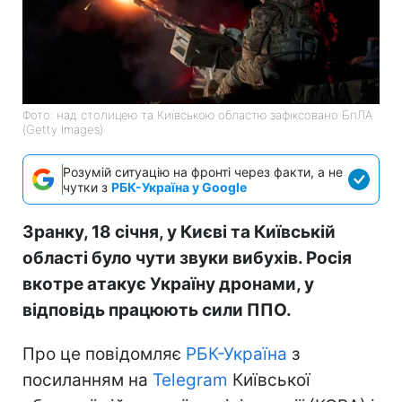
Фото: над столицею та Київською областю зафіксовано БпЛА
(Getty Images)
Розумій ситуацію на фронті через факти, а не
чутки з
РБК-Україна у Google
Зранку, 18 січня, у Києві та Київській
області було чути звуки вибухів. Росія
вкотре атакує Україну дронами, у
відповідь працюють сили ППО.
Про це повідомляє
РБК-Україна
з
посиланням на
Telegram
Київської