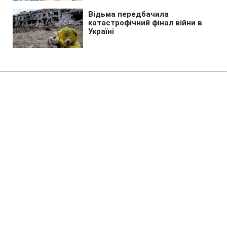
Головна
»
Новини
»
У світі
Трамп у перші години правління
почне політику щодо депортації
мігрантів, - CNN
03:46 18.01.2025 Сб
2 хв
ЕДУАРД ТКАЧ