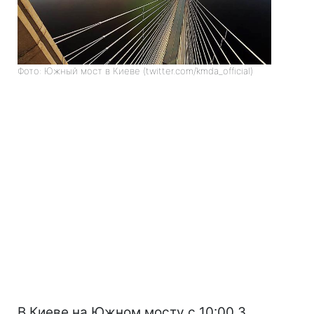
Фото: Южный мост в Киеве (twitter.com/kmda_official)
В Киеве на Южном мосту с 10:00 3