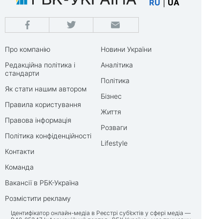
RU
|
UA
Про компанію
Новини України
Редакційна політика і
Аналітика
стандарти
Політика
Як стати нашим автором
Бізнес
Правила користування
Життя
Правова інформація
Розваги
Політика конфіденційності
Lifestyle
Контакти
Команда
Вакансії в РБК-Україна
Розмістити рекламу
Ідентифікатор онлайн-медіа в Реєстрі суб’єктів у сфері медіа —