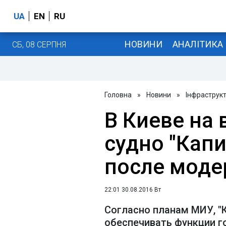
UA
EN
RU
НОВИНИ
АНАЛІТИКА
СБ, 08 СЕРПНЯ
Головна
»
Новини
»
Інфраструк
В Киеве на
судно "Кап
после моде
22:01 30.08.2016 Вт
Согласно планам МИУ, "
обеспечивать функции г