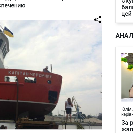
Оку
спечению
бал
цей
АНАЛ
Юлія
керів
За р
жал