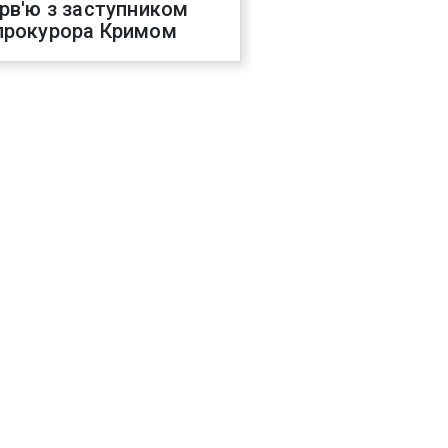
ерв'ю з заступником
прокурора Кримом