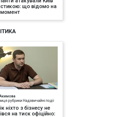
панти атакували Київ
істикою: що відомо на
 момент
ІТИКА
 Акимова
ниця рубрики Надзвичайні події
ік ніхто з бізнесу не
івся на тиск офіційно: