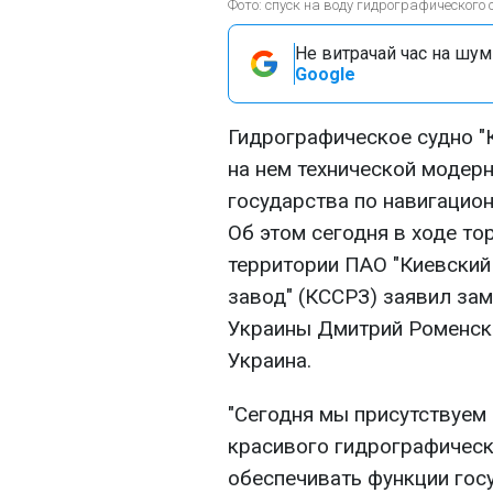
Фото: спуск на воду гидрографического
Не витрачай час на шум!
Google
Гидрографическое судно "
на нем технической модер
государства по навигацио
Об этом сегодня в ходе то
территории ПАО "Киевски
завод" (КССРЗ) заявил за
Украины Дмитрий Роменски
Украина.
"Сегодня мы присутствуем 
красивого гидрографическ
обеспечивать функции гос