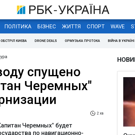
ПОЛІТИКА
БІЗНЕС
ЖИТТЯ
СПОРТ
WAVE
S
ОБСТРІЛ КИЄВА
DRONE DEALS
ОРМУЗЬКА ПРОТОКА
ВІЙНА В УКРАЇНІ
тура
НОВИ
 воду спущено
итан Черемных"
рнизации
2 хв
Капитан Черемных" будет
осударства по навигационно-