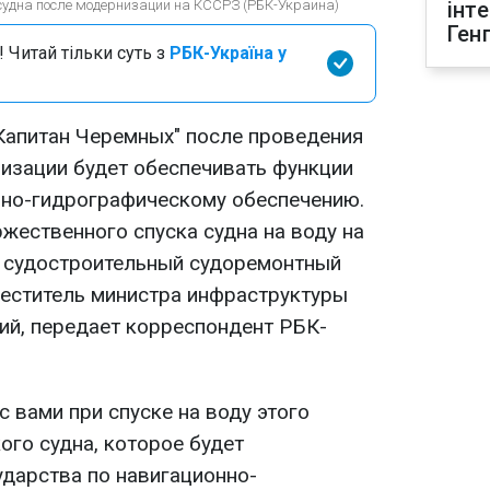
 судна после модернизации на КССРЗ (РБК-Украина)
інт
Ген
 Читай тільки суть з
РБК-Україна у
Капитан Черемных" после проведения
низации будет обеспечивать функции
нно-гидрографическому обеспечению.
ржественного спуска судна на воду на
й судостроительный судоремонтный
меститель министра инфраструктуры
й, передает корреспондент РБК-
с вами при спуске на воду этого
ого судна, которое будет
ударства по навигационно-