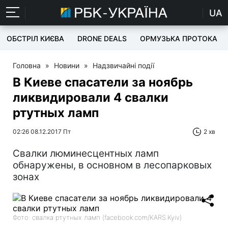
UA
ОБСТРІЛ КИЄВА
DRONE DEALS
ОРМУЗЬКА ПРОТОКА
Головна
»
Новини
»
Надзвичайні події
В Киеве спасатели за ноябрь
ликвидировали 4 свалки
ртутных ламп
02:26 08.12.2017 Пт
2 хв
Свалки люминесцентных ламп
обнаружены, в основном в лесопарковых
зонах
Фото: свалка ртутных ламп (facebook.com/KARS.Kyiv)