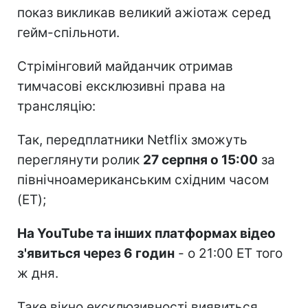
показ викликав великий ажіотаж серед
гейм-спільноти.
Стрімінговий майданчик отримав
тимчасові ексклюзивні права на
трансляцію:
Так, передплатники Netflix зможуть
переглянути ролик
27 серпня о 15:00
за
північноамериканським східним часом
(ET);
На YouTube та інших платформах відео
з'явиться через 6 годин
- о 21:00 ET того
ж дня.
Таке вікно ексклюзивності виявиться