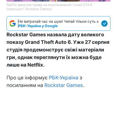
Netflix викупив права на ексклюзивний показ GTA 6
(скриншот: Rockstar Games)
Не витрачай час на шум! Читай тільки суть з
РБК-Україна у Google
Rockstar Games назвала дату великого
показу Grand Theft Auto 6. Уже 27 серпня
студія продемонструє свіжі матеріали
гри, однак переглянути їх можна буде
лише на Netflix.
Про це інформує
РБК-Україна
з
посиланням на
Rockstar Games
.