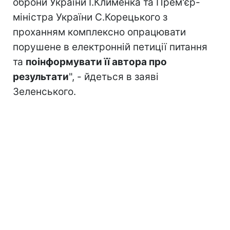
оброни України І.Клименка та Прем'єр-
міністра України С.Корецького з
проханням комплексно опрацювати
порушене в електронній петиції питання
та
поінформувати її автора про
результати
", - йдеться в заяві
Зеленського.