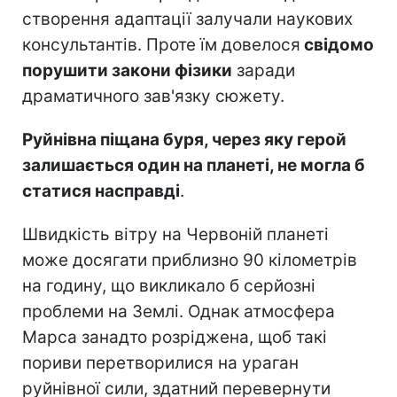
створення адаптації залучали наукових
консультантів. Проте їм довелося
свідомо
порушити закони фізики
заради
драматичного зав'язку сюжету.
Руйнівна піщана буря, через яку герой
залишається один на планеті, не могла б
статися насправді
.
Швидкість вітру на Червоній планеті
може досягати приблизно 90 кілометрів
на годину, що викликало б серйозні
проблеми на Землі. Однак атмосфера
Марса занадто розріджена, щоб такі
пориви перетворилися на ураган
руйнівної сили, здатний перевернути