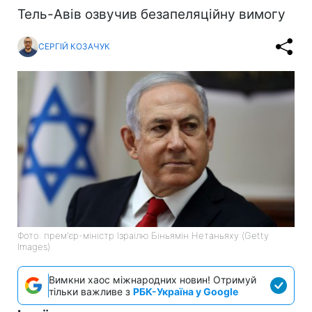
Тель-Авів озвучив безапеляційну вимогу
СЕРГІЙ КОЗАЧУК
Фото: прем'єр-міністр Ізраїлю Біньямін Нетаньяху (Getty
Images)
Вимкни хаос міжнародних новин! Отримуй
тільки важливе з
РБК-Україна у Google