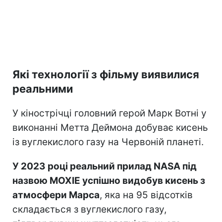
Які технології з фільму виявилися
реальними
У кінострічці головний герой Марк Вотні у
виконанні Метта Деймона добуває кисень
із вуглекислого газу на Червоній планеті.
У 2023 році реальний прилад NASA під
назвою MOXIE успішно видобув кисень з
атмосфери Марса
, яка на 95 відсотків
складається з вуглекислого газу,