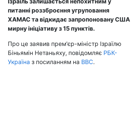
Ізраїль залишається непохитним у
питанні роззброєння угруповання
ХАМАС та відкидає запропоновану США
мирну ініціативу з 15 пунктів.
Про це заявив прем'єр-міністр Ізраїлю
Біньямін Нетаньяху, повідомляє
РБК-
Україна
з посиланням на
BBC
.