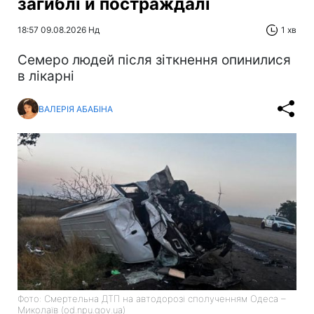
загиблі й постраждалі
18:57 09.08.2026 Нд
1 хв
Cемеро людей після зіткнення опинилися
в лікарні
ВАЛЕРІЯ АБАБІНА
Фото: Смертельна ДТП на автодорозі сполученням Одеса –
Миколаїв (od.npu.gov.ua)