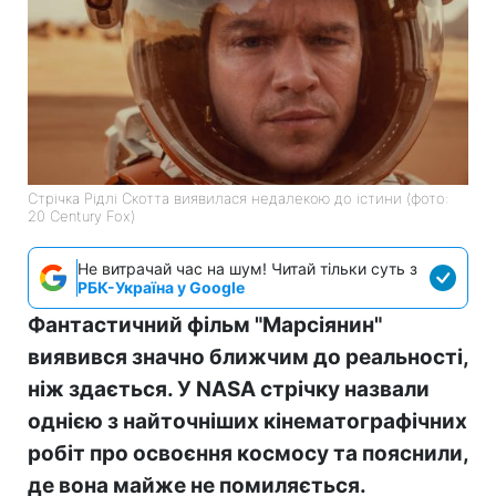
Стрічка Рідлі Скотта виявилася недалекою до істини (фото:
20 Century Fox)
Не витрачай час на шум! Читай тільки суть з
РБК-Україна у Google
Фантастичний фільм "Марсіянин"
виявився значно ближчим до реальності,
ніж здається. У NASA стрічку назвали
однією з найточніших кінематографічних
робіт про освоєння космосу та пояснили,
де вона майже не помиляється.