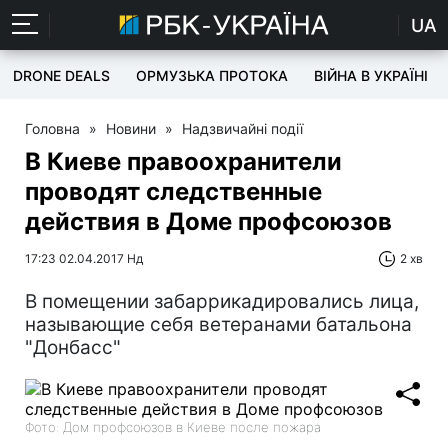
UA
DRONE DEALS
ОРМУЗЬКА ПРОТОКА
ВІЙНА В УКРАЇНІ
Головна
»
Новини
»
Надзвичайні події
В Киеве правоохранители
проводят следственные
действия в Доме профсоюзов
17:23 02.04.2017 Нд
2 хв
В помещении забаррикадировались лица,
называющие себя ветеранами батальона
"Донбасс"
Фото: Дом профсоюзов в Киеве после пожара