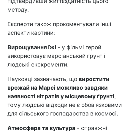
підтвердивши життєздатність цього
методу.
Експерти також прокоментували інші
аспекти картини:
Вирощування їжі
- у фільмі герой
використовує марсіанський ґрунт і
людські екскременти.
Науковці зазначають, що
виростити
врожай на Марсі можливо завдяки
наявності нітратів у місцевому ґрунті
,
тому людські відходи не є обов'язковими
для сільського господарства в космосі.
Атмосфера та культура
- справжні