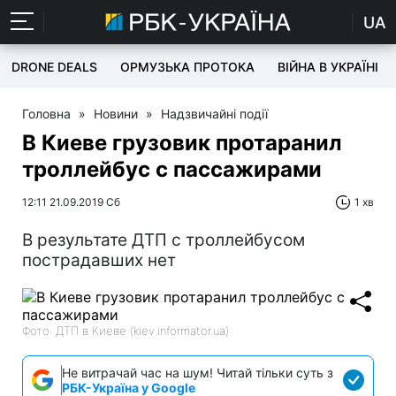
UA
DRONE DEALS
ОРМУЗЬКА ПРОТОКА
ВІЙНА В УКРАЇНІ
Головна
»
Новини
»
Надзвичайні події
В Киеве грузовик протаранил
троллейбус с пассажирами
12:11 21.09.2019 Сб
1 хв
В результате ДТП с троллейбусом
пострадавших нет
Фото: ДТП в Киеве (kiev.informator.ua)
Не витрачай час на шум! Читай тільки суть з
РБК-Україна у Google