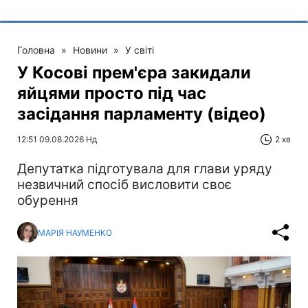
Головна
»
Новини
»
У світі
У Косові прем'єра закидали
яйцями просто під час
засідання парламенту (відео)
12:51 09.08.2026 Нд
2 хв
Депутатка підготувала для глави уряду
незвичний спосіб висловити своє
обурення
МАРІЯ НАУМЕНКО