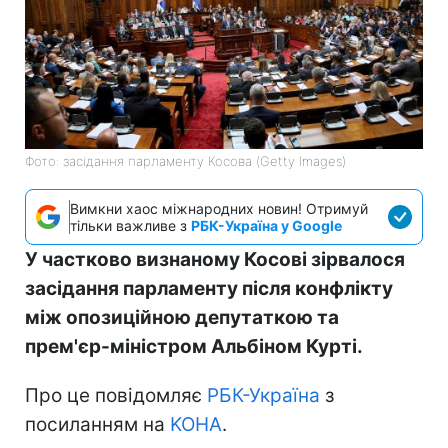
Фото: засідання парламенту Косова (Getty Images)
Вимкни хаос міжнародних новин! Отримуй
тільки важливе з
РБК-Україна у Google
У частково визнаному Косові зірвалося
засідання парламенту після конфлікту
між опозиційною депутаткою та
прем'єр-міністром Альбіном Курті.
Про це повідомляє
РБК-Україна
з
посиланням на
KOHA
.