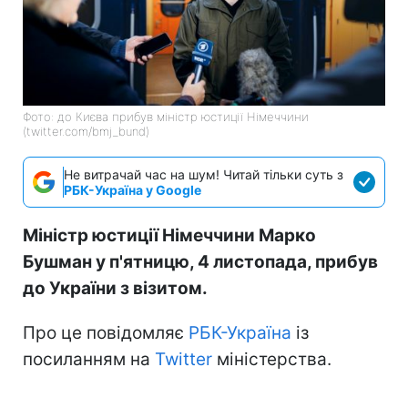
Фото: до Києва прибув міністр юстиції Німеччини
(twitter.com/bmj_bund)
Не витрачай час на шум! Читай тільки суть з
РБК-Україна у Google
Міністр юстиції Німеччини Марко
Бушман у п'ятницю, 4 листопада, прибув
до України з візитом.
Про це повідомляє
РБК-Україна
із
посиланням на
Twitter
міністерства.