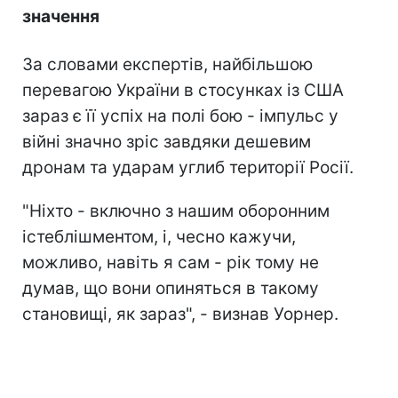
значення
За словами експертів, найбільшою
перевагою України в стосунках із США
зараз є її успіх на полі бою - імпульс у
війні значно зріс завдяки дешевим
дронам та ударам углиб території Росії.
"Ніхто - включно з нашим оборонним
істеблішментом, і, чесно кажучи,
можливо, навіть я сам - рік тому не
думав, що вони опиняться в такому
становищі, як зараз", - визнав Уорнер.