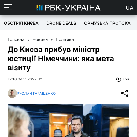
UA
ОБСТРІЛ КИЄВА
DRONE DEALS
ОРМУЗЬКА ПРОТОКА
Головна
»
Новини
»
Політика
До Києва прибув міністр
юстиції Німеччини: яка мета
візиту
12:10 04.11.2022 Пт
1 хв
РУСЛАН ГАРАЩЕНКО