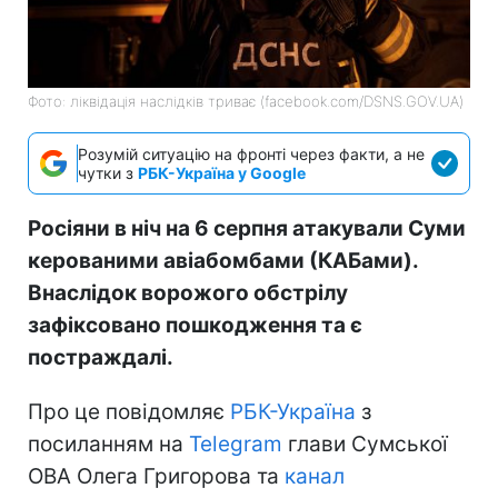
Фото: ліквідація наслідків триває (facebook.com/DSNS.GOV.UA)
Розумій ситуацію на фронті через факти, а не
чутки з
РБК-Україна у Google
Росіяни в ніч на 6 серпня атакували Суми
керованими авіабомбами (КАБами).
Внаслідок ворожого обстрілу
зафіксовано пошкодження та є
постраждалі.
Про це повідомляє
РБК-Україна
з
посиланням на
Telegram
глави Сумської
ОВА Олега Григорова та
канал