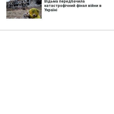
Головна
»
Життя
»
Суспільство
Кому з пенсіонерів потрібно
змінити банк до 15 вересня
06:30 06.08.2026 Чт
2 хв
Якщо не зробити це, гроші приходитимуть
іншим способом
ОЛЕНА ЧУПРОВСЬКА