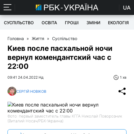
UA
СУСПІЛЬСТВО
ОСВІТА
ГРОШІ
ЗМІНИ
ЕКОЛОГІЯ
Головна
»
Життя
»
Суспільство
Киев после пасхальной ночи
вернул комендантский час с
22:00
09:41 24.04.2022 Нд
1 хв
СЕРГІЙ НОВІКОВ
Фото: первый заместитель главы КГГА Николай Поворозник
(Виталий Носач/РБК-Украина)