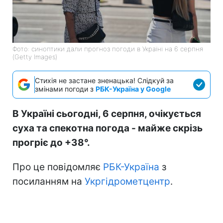
Фото: синоптики дали прогноз погоди в Україні на 6 серпня
(Getty Images)
Стихія не застане зненацька! Слідкуй за
змінами погоди з
РБК-Україна у Google
В Україні сьогодні, 6 серпня, очікується
суха та спекотна погода - майже скрізь
прогріє до +38°.
Про це повідомляє
РБК-Україна
з
посиланням на
Укргідрометцентр
.