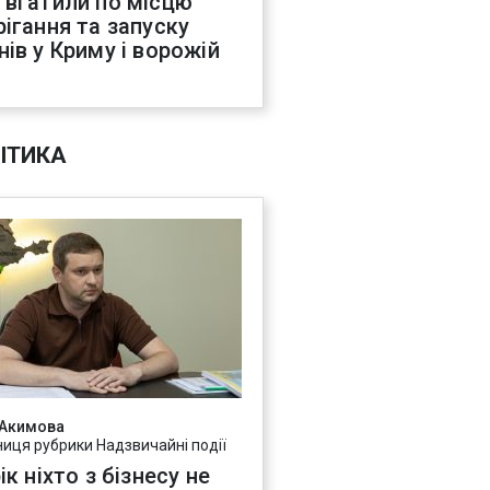
 вгатили по місцю
рігання та запуску
нів у Криму і ворожій
С
ІТИКА
 Акимова
ниця рубрики Надзвичайні події
ік ніхто з бізнесу не