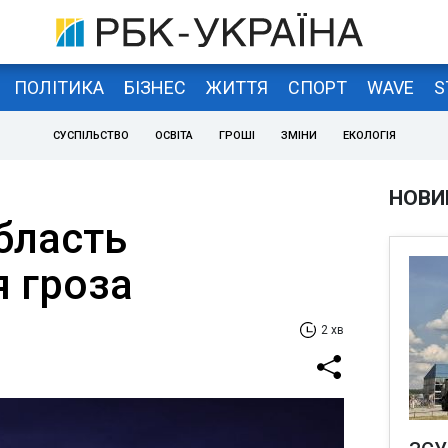
ПОЛІТИКА
БІЗНЕС
ЖИТТЯ
СПОРТ
WAVE
S
СУСПІЛЬСТВО
ОСВІТА
ГРОШІ
ЗМІНИ
ЕКОЛОГІЯ
НОВИ
бласть
я гроза
2 хв