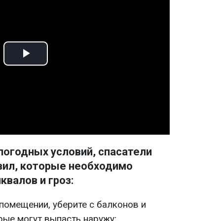
Play
Video
погодных условий, спасатели
вил, которые необходимо
валов и гроз:
 помещении, уберите с балконов и
рые могут выпасть наружу;