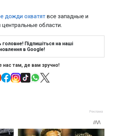
ые дожди охватят
все западные и
и центральные области.
ь головне! Підпишіться на наші
новлення в Google!
 нас там, де вам зручно!