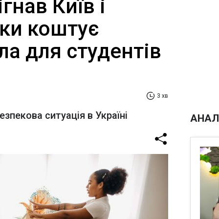
гнав Київ і
ьки коштує
ла для студентів
3 хв
езпекова ситуація в Україні
АНАЛ