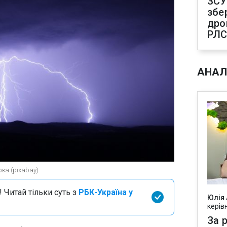
ЗСУ
збе
дро
РЛ
АНАЛ
оза (pixabay)
 Читай тільки суть з
РБК-Україна у
Юлія
керів
За р