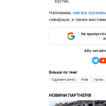
кустах.
Напомним,
завтра грозов
северные, а также местам
Не пропустіт
о
Або читайте
Більше по темі:
Гідрометцентр
Київ
гроза