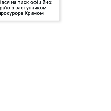
івся на тиск офіційно:
ерв'ю з заступником
прокурора Кримом