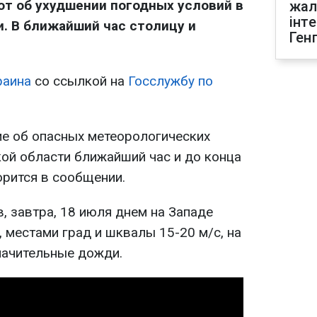
т об ухудшении погодных условий в
жал
інт
и. В ближайший час столицу и
Ген
раина
со ссылкой на
Госслужбу по
е об опасных метеорологических
кой области ближайший час и до конца
ворится в сообщении.
, завтра, 18 июля днем на Западе
 местами град и шквалы 15-20 м/с, на
начительные дожди.