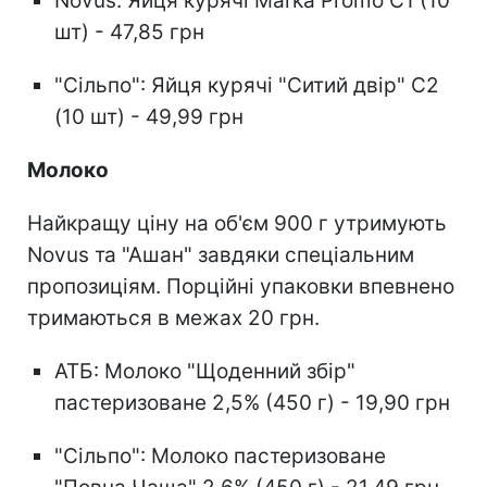
Novus: Яйця курячі Marka Promo С1 (10
шт) - 47,85 грн
"Сільпо": Яйця курячі "Ситий двір" С2
(10 шт) - 49,99 грн
Молоко
Найкращу ціну на об'єм 900 г утримують
Novus та "Ашан" завдяки спеціальним
пропозиціям. Порційні упаковки впевнено
тримаються в межах 20 грн.
АТБ: Молоко "Щоденний збір"
пастеризоване 2,5% (450 г) - 19,90 грн
"Сільпо": Молоко пастеризоване