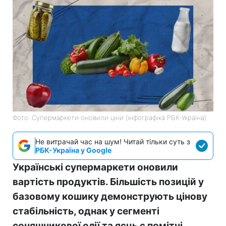
Фото: Супермаркети оновили ціни (інфографіка РБК-Україна)
Не витрачай час на шум! Читай тільки суть з
РБК-Україна у Google
Українські супермаркети оновили
вартість продуктів. Більшість позицій у
базовому кошику демонструють цінову
стабільність, однак у сегменті
соняшникової олії та яєць є помітні