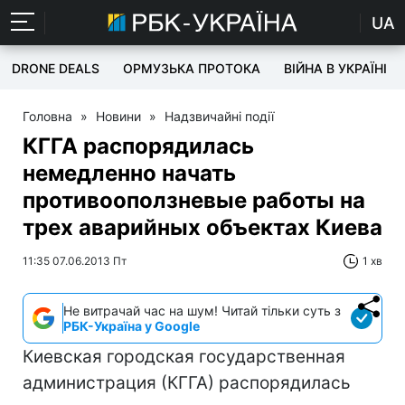
UA
DRONE DEALS
ОРМУЗЬКА ПРОТОКА
ВІЙНА В УКРАЇНІ
Головна
»
Новини
»
Надзвичайні події
КГГА распорядилась
немедленно начать
противооползневые работы на
трех аварийных объектах Киева
11:35 07.06.2013 Пт
1 хв
Не витрачай час на шум! Читай тільки суть з
РБК-Україна у Google
Киевская городская государственная
администрация (КГГА) распорядилась