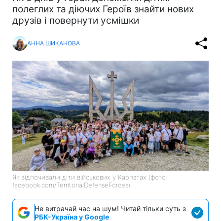
полеглих та діючих Героїв знайти нових
друзів і повернути усмішки
АННА ШИКАНОВА
Як відпочивали діти військових у Карпатах (фото:
facebook.com/TerritorialDefenseForces)
Не витрачай час на шум! Читай тільки суть з
РБК-Україна у Google