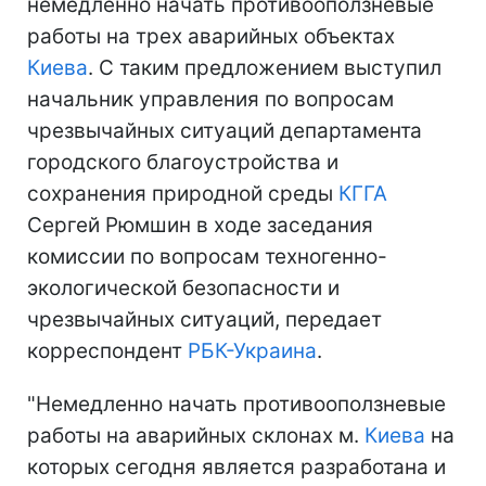
немедленно начать противооползневые
работы на трех аварийных объектах
Киева
. С таким предложением выступил
начальник управления по вопросам
чрезвычайных ситуаций департамента
городского благоустройства и
сохранения природной среды
КГГА
Сергей Рюмшин в ходе заседания
комиссии по вопросам техногенно-
экологической безопасности и
чрезвычайных ситуаций, передает
корреспондент
РБК-Украина
.
"Немедленно начать противооползневые
работы на аварийных склонах м.
Киева
на
которых сегодня является разработана и