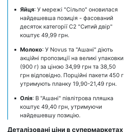
Яйця
: У мережі "Сільпо" оновилася
найдешевша позиція - фасований
десяток категорії С2 "Ситий двір"
коштує 49,99 грн.
Молоко
: У Novus та "Ашані" діють
акційні пропозиції на великі упаковки
(900 г) за ціною 34,99 грн та 38,50
грн відповідно. Порційні пакети 450 г
утримують планку 19,90-21,49 грн.
Олія
: В "Ашані" півлітрова пляшка
коштує 49,40 грн, утримуючи
найдешевшу позицію.
Деталізовані ціни в супермаркетах