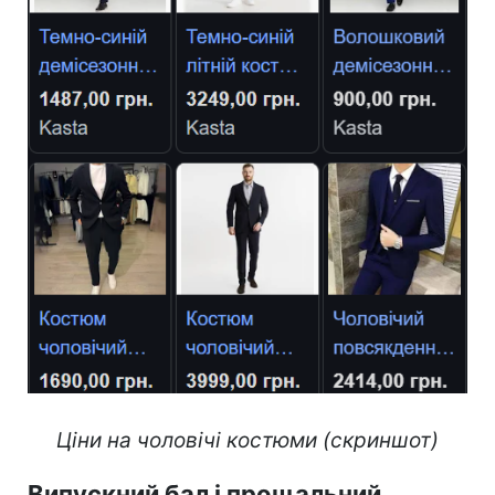
Ціни на чоловічі костюми (скриншот)
Випускний бал і прощальний