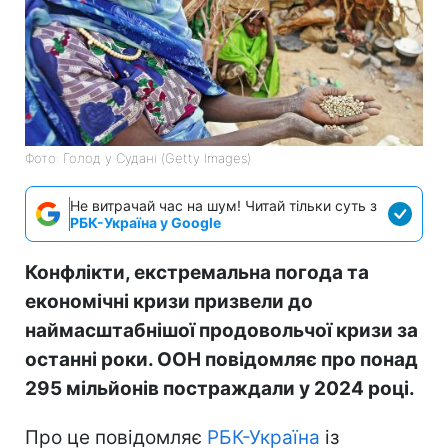
Фото: Голод у Судані (Getty Images)
Не витрачай час на шум! Читай тільки суть з
РБК-Україна у Google
Конфлікти, екстремальна погода та
економічні кризи призвели до
наймасштабнішої продовольчої кризи за
останні роки. ООН повідомляє про понад
295 мільйонів постраждали у 2024 році.
Про це повідомляє
РБК-Україна
із