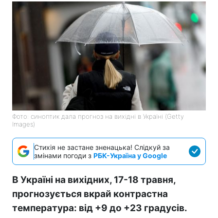
Фото: синоптик дала прогноз на вихідні в Україні (Getty
Images)
Стихія не застане зненацька! Слідкуй за
змінами погоди з
РБК-Україна у Google
В Україні на вихідних, 17-18 травня,
прогнозується вкрай контрастна
температура: від +9 до +23 градусів.