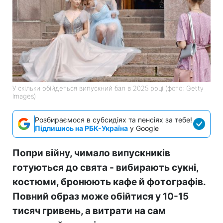
У скільки обійдеться випускний бал в 2025 році (фото: Getty
Images)
Розбираємося в субсидіях та пенсіях за тебе!
Підпишись на РБК-Україна
у Google
Попри війну, чимало випускників
готуються до свята - вибирають сукні,
костюми, бронюють кафе й фотографів.
Повний образ може обійтися у 10-15
тисяч гривень, а витрати на сам