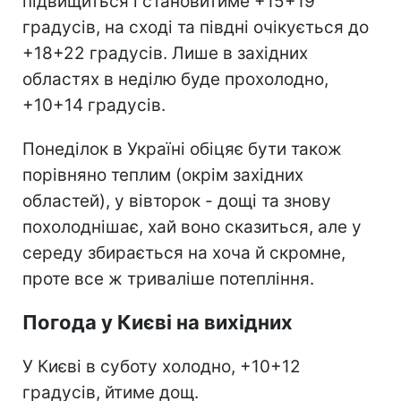
підвищиться і становитиме +15+19
градусів, на сході та півдні очікується до
+18+22 градусів. Лише в західних
областях в неділю буде прохолодно,
+10+14 градусів.
Понеділок в Україні обіцяє бути також
порівняно теплим (окрім західних
областей), у вівторок - дощі та знову
похолоднішає, хай воно сказиться, але у
середу збирається на хоча й скромне,
проте все ж триваліше потепління.
Погода у Києві на вихідних
У Києві в суботу холодно, +10+12
градусів, йтиме дощ.