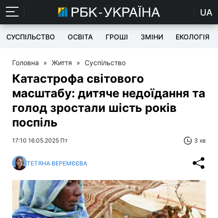
UA
СУСПІЛЬСТВО
ОСВІТА
ГРОШІ
ЗМІНИ
ЕКОЛОГІЯ
Головна
»
Життя
»
Суспільство
Катастрофа світового
масштабу: дитяче недоїдання та
голод зростали шість років
поспіль
17:10 16.05.2025 Пт
3 хв
ТЕТЯНА ВЕРЕМЄЄВА