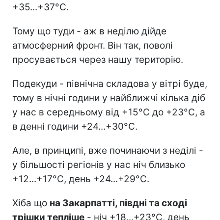
+35...+37°С.
Тому що туди - аж в неділю дійде
атмосферний фронт. Він так, поволі
просувається через нашу територію.
Подекуди - північна складова у вітрі буде,
тому в нічні години у найближчі кілька діб
у нас в середньому від +15°С до +23°С, а
в денні години +24...+30°C.
Але, в принципі, вже починаючи з неділі -
у більшості регіонів у нас ніч близько
+12...+17°C, день +24...+29°C.
Хіба що
на Закарпатті, півдні та сході
трішки тепліше
- ніч +18...+23°C, день