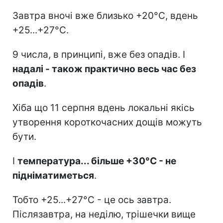
Завтра вночі вже близько +20°C, вдень
+25...+27°C.
9 числа, в принципі, вже без опадів. І
надалі - також практично весь час без
опадів
.
Хіба що 11 серпня вдень локальні якісь
утворення короткочасних дощів можуть
бути.
І
температура... більше +30°C - не
підніматиметься
.
Тобто +25...+27°C - це ось завтра.
Післязавтра, на неділю, трішечки вище