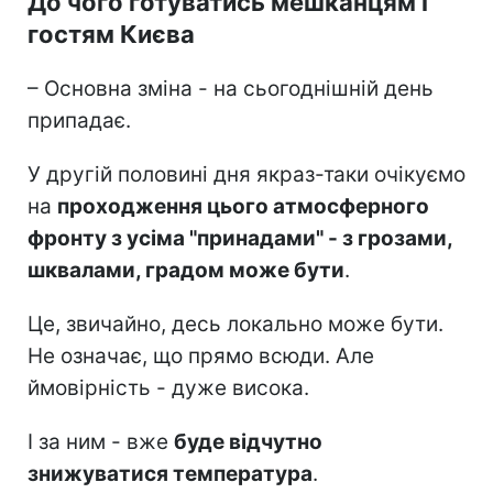
До чого готуватись мешканцям і
гостям Києва
– Основна зміна - на сьогоднішній день
припадає.
У другій половині дня якраз-таки очікуємо
на
проходження цього атмосферного
фронту з усіма "принадами" - з грозами,
шквалами, градом може бути
.
Це, звичайно, десь локально може бути.
Не означає, що прямо всюди. Але
ймовірність - дуже висока.
І за ним - вже
буде відчутно
знижуватися температура
.