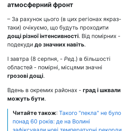
атмосферний фронт
– За рахунок цього (в цих регіонах якраз-
таки) очікуємо, що будуть проходити
дощі різної інтенсивності
. Від помірних -
подекуди
до значних навіть
.
І завтра (8 серпня, -
Ред
.) в більшості
областей - помірні, місцями значні
грозові дощі
.
Вдень в окремих районах -
град і шквали
можуть бути
.
Читайте також
:
Такого "пекла" не було
понад 60 років: де на Волині
зафіксували нові температурні рекорди