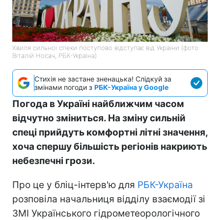
Хвиля сильної спеки поступово відступає від України (фото:
Віталій Носач, РБК-Україна)
Стихія не застане зненацька! Слідкуй за
змінами погоди з
РБК-Україна у Google
Погода в Україні найближчим часом
відчутно зміниться. На зміну сильній
спеці прийдуть комфортні літні значення,
хоча спершу більшість регіонів накриють
небезпечні грози.
Про це у бліц-інтерв'ю для
РБК-Україна
розповіла начальниця відділу взаємодії зі
ЗМІ Українського гідрометеорологічного