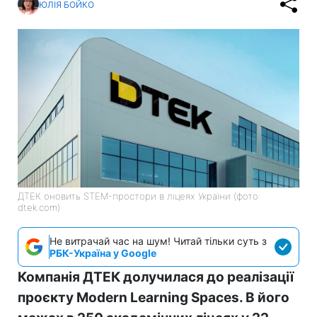
ЮЛІЯ БОЙКО
ДТЕК оновить STEM-простори в ліцеях України (фото:
dtek.com)
Не витрачай час на шум! Читай тільки суть з
РБК-Україна у Google
Компанія ДТЕК долучилася до реалізації
проєкту Modern Learning Spaces. В його