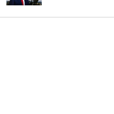
Головна
»
Бізнес
»
Tech
Потужніша Xbox програє PS5?
Розробники пояснили головний
парадокс
14:13 08.08.2026 Сб
2 хв
Чому так відбувається?
ОЛЬГА ЗАВАДА