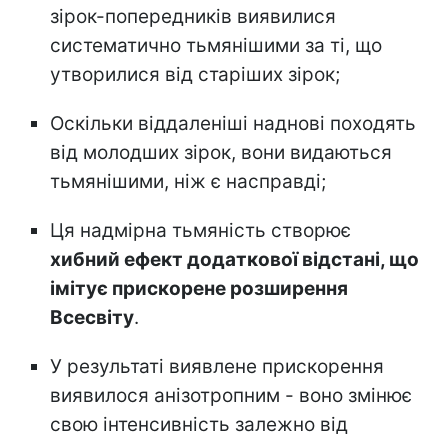
зірок-попередників виявилися
систематично тьмянішими за ті, що
утворилися від старіших зірок;
Оскільки віддаленіші наднові походять
від молодших зірок, вони видаються
тьмянішими, ніж є насправді;
Ця надмірна тьмяність створює
хибний ефект додаткової відстані, що
імітує прискорене розширення
Всесвіту
.
У результаті виявлене прискорення
виявилося анізотропним - воно змінює
свою інтенсивність залежно від