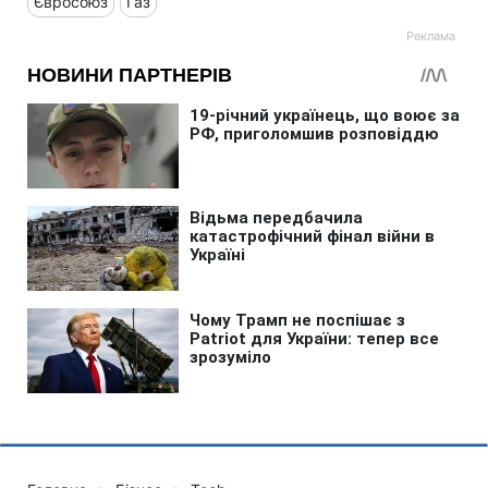
Євросоюз
Газ