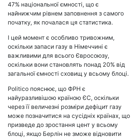
47% національної ємності, що є
найнижчим рівнем заповнення з самого
початку, як почалася ця статистика.
І цей момент є особливо тривожним,
оскільки запаси газу в Німеччині є
важливими для всього Євросоюзу,
оскільки вони становлять понад 20% від
загальної ємності сховищ у всьому блоці.
Politico пояснює, що ФРН є
найуразливішою країною ЄС, оскільки
через її величезні розміри дефіцит газу
може позначитися на сусідніх країнах, що
призведе до зростання цент у всьому
блоці, якщо Берлін не зможе відновити