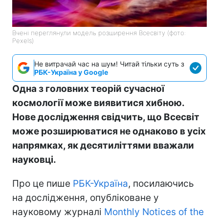
Вчені переглянули модель розширення Всесвіту (фото:
Pexels)
Не витрачай час на шум! Читай тільки суть з
РБК-Україна у Google
Одна з головних теорій сучасної
космології може виявитися хибною.
Нове дослідження свідчить, що Всесвіт
може розширюватися не однаково в усіх
напрямках, як десятиліттями вважали
науковці.
Про це пише
РБК-Україна
, посилаючись
на дослідження, опубліковане у
науковому журналі
Monthly Notices of the