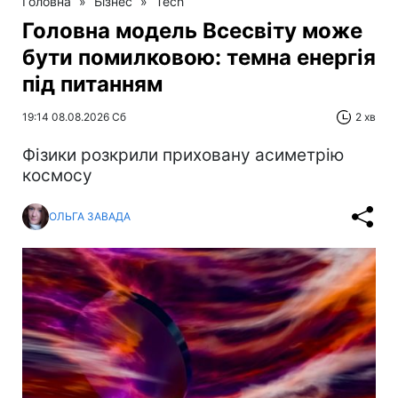
Головна
»
Бізнес
»
Tech
Головна модель Всесвіту може
бути помилковою: темна енергія
під питанням
19:14 08.08.2026 Сб
2 хв
Фізики розкрили приховану асиметрію
космосу
ОЛЬГА ЗАВАДА