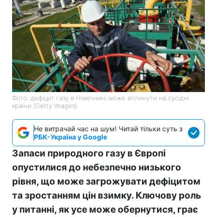
Фото: дефіцит газу в Німеччині може вплинути на сусідні
країни (Getty Images)
Не витрачай час на шум! Читай тільки суть з
РБК-Україна у Google
Запаси природного газу в Європі
опустилися до небезпечно низького
рівня, що може загрожувати дефіцитом
та зростанням цін взимку. Ключову роль
у питанні, як усе може обернутися, грає