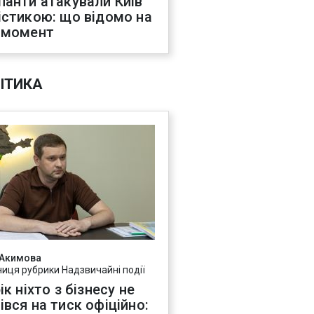
панти атакували Київ
істикою: що відомо на
 момент
ІТИКА
 Акимова
ниця рубрики Надзвичайні події
ік ніхто з бізнесу не
івся на тиск офіційно: