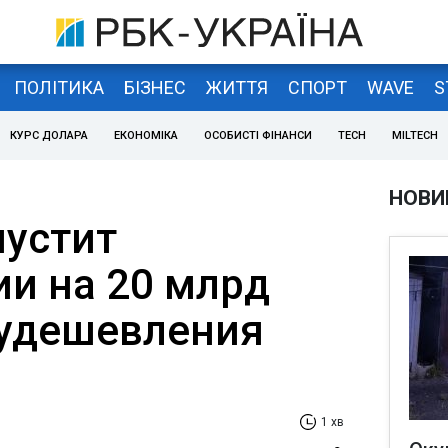
ПОЛІТИКА
БІЗНЕС
ЖИТТЯ
СПОРТ
WAVE
S
КУРС ДОЛАРА
ЕКОНОМІКА
ОСОБИСТІ ФІНАНСИ
TECH
MILTECH
НОВИ
устит
ии на 20 млрд
 удешевления
1 хв