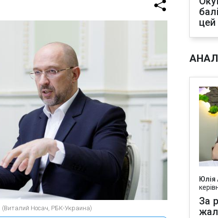
Оку
бал
цей
АНАЛ
Юлія
керів
За р
 (Виталий Носач, РБК-Украина)
жал