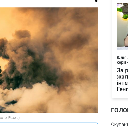
Юлія
керів
За р
жал
інт
Ген
ГОЛО
то: Pexels)
Окупант