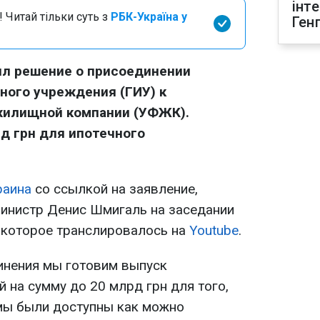
інт
 Читай тільки суть з
РБК-Україна у
Ген
ял решение о присоединении
ного учреждения (ГИУ) к
жилищной компании (УФЖК).
д грн для ипотечного
раина
со ссылкой на заявление,
инистр Денис Шмигаль на заседании
, которое транслировалось на
Youtube
.
инения мы готовим выпуск
 на сумму до 20 млрд грн для того,
мы были доступны как можно