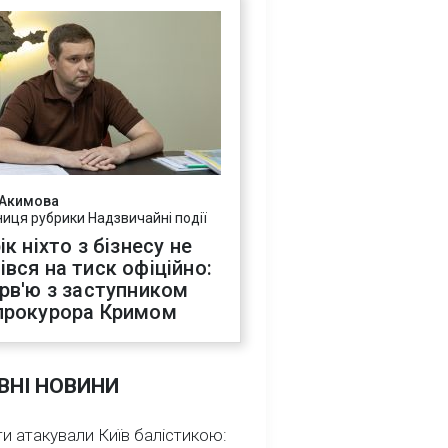
 Акимова
ниця рубрики Надзвичайні події
ік ніхто з бізнесу не
івся на тиск офіційно:
ерв'ю з заступником
прокурора Кримом
ВНІ НОВИНИ
и атакували Київ балістикою: