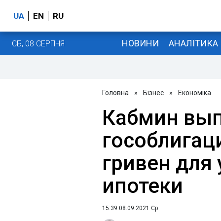
UA
EN
RU
НОВИНИ
АНАЛІТИКА
СБ, 08 СЕРПНЯ
Головна
»
Бізнес
»
Економіка
Кабмин вып
гособлигац
гривен для
ипотеки
15:39 08.09.2021 Ср