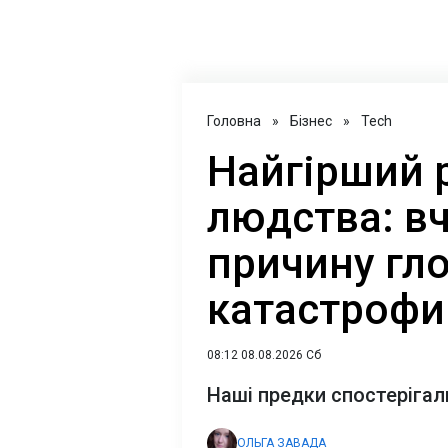
Головна
»
Бізнес
»
Tech
Найгірший рі
людства: в
причину гл
катастрофи
08:12 08.08.2026 Сб
Наші предки спостерігали 
ОЛЬГА ЗАВАДА