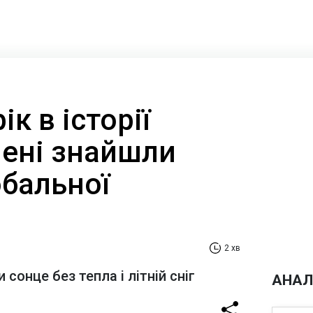
к в історії
чені знайшли
обальної
2 хв
сонце без тепла і літній сніг
АНАЛ