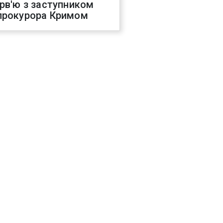
ерв'ю з заступником
прокурора Кримом