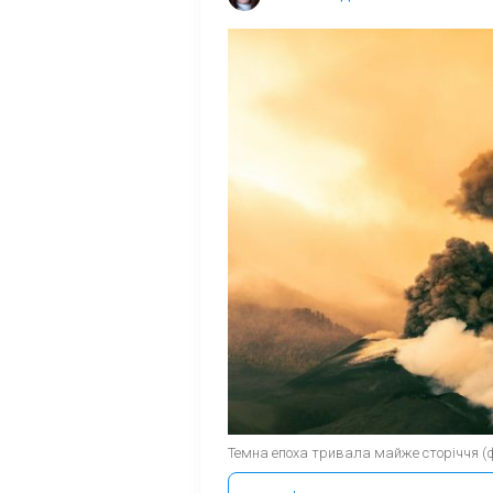
Темна епоха тривала майже сторіччя (фо