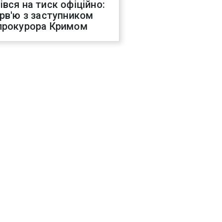
івся на тиск офіційно:
ерв'ю з заступником
прокурора Кримом