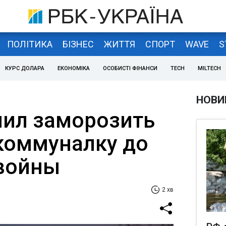
ПОЛІТИКА
БІЗНЕС
ЖИТТЯ
СПОРТ
WAVE
S
КУРС ДОЛАРА
ЕКОНОМІКА
ОСОБИСТІ ФІНАНСИ
TECH
MILTECH
НОВИ
ил заморозить
коммуналку до
войны
2 хв