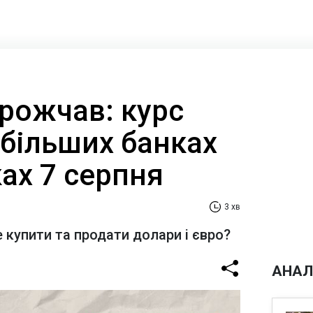
рожчав: курс
йбільших банках
ах 7 серпня
3 хв
 купити та продати долари і євро?
АНАЛ