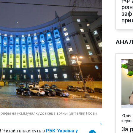
РФ 
різ
заф
при
АНАЛ
арифы на коммуналку до конца войны (Виталий Носач,
Юлія
керів
За р
 Читай тільки суть з
РБК-Україна у