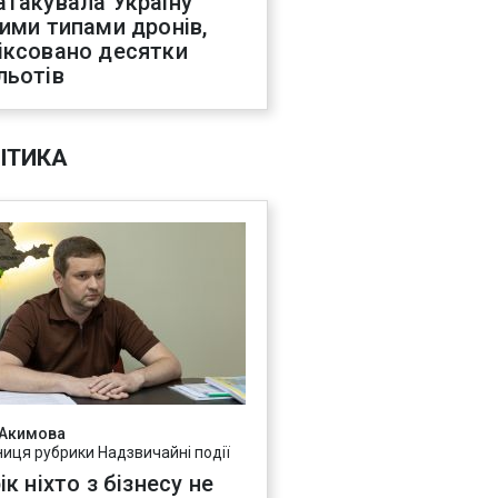
атакувала Україну
ними типами дронів,
іксовано десятки
льотів
ІТИКА
 Акимова
ниця рубрики Надзвичайні події
ік ніхто з бізнесу не