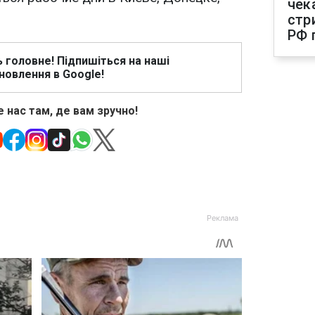
чек
стр
РФ 
ь головне! Підпишіться на наші
новлення в Google!
 нас там, де вам зручно!