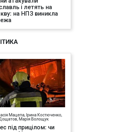
ни атакували
славль і летять на
кву: на НПЗ виникла
жежа
ІТИКА
асія Мацепа, Ірина Костюченко,
Дощатов, Марія Волощук
нес під прицілом: чи