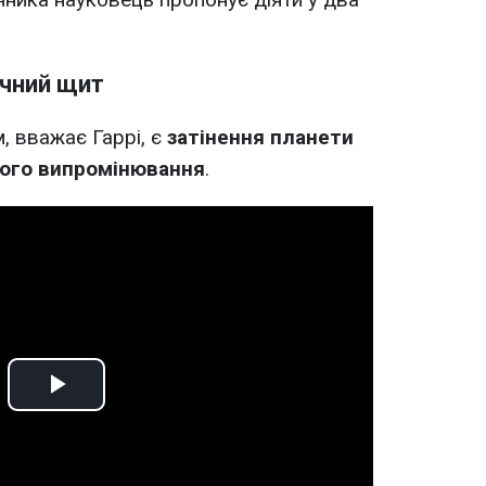
ячний щит
 вважає Гаррі, є
затінення планети
ного випромінювання
.
Play
Video