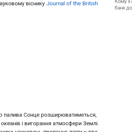
Кому з 
науковому віснику
Journal of the British
банк до
го палива Сонце розширюватиметься,
океанів і вигорання атмосфери Землі.
нника науковець пропонує діяти у два