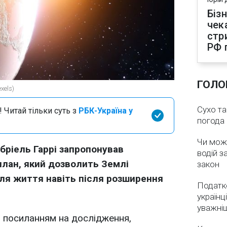
Біз
чек
стр
РФ 
ГОЛО
xels)
Сухо та
 Читай тільки суть з
РБК-Україна у
погода 
Чи мож
бріель Гаррі запропонував
водій з
лан, який дозволить Землі
закон
я життя навіть після розширення
Податко
українц
уважні
 посиланням на дослідження,