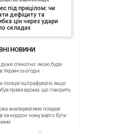
нес під прицілом: чи
ати дефіциту та
ибка цін через удари
по складах
ВНІ НОВИНИ
 дуже спекотно: якою буде
в Україні сьогодні
е поліція оштрафувати, якщо
абув права вдома: що говорить
ва аналізуватиме поїздки
ів за кордон: кому варто бути
шими