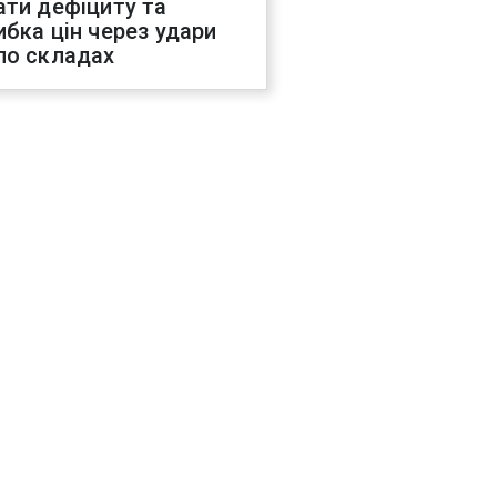
ати дефіциту та
ибка цін через удари
по складах