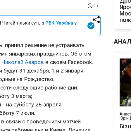
Дро
Яро
1 хв
Мос
по
 Читай тільки суть з
РБК-Україна у
АНАЛ
ы принял решение не устраивать
мя январских праздников. Об этом
р
Николай Азаров
в своем Facebook.
будут 31 декабря, 1 и 2 января.
ыходные на Рождество.
ести следующие рабочие дни:
боту 3 марта;
 - на субботу 28 апреля;
убботу 7 июля.
Анаст
Юрій 
 в связи с проведением матчей
Біз
ься рабочие дни в Киеве, Донецке,