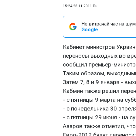
15:24 28.11.2011 Пн
Не витрачай час на шум!
Google
Кабинет министров Украин
переносы выходных во вре
сообщил премьер-минист
Таким образом, выходными 
Затем 7, 8 и 9 января - в
Кабмин также решил перен
- с пятницы 9 марта на суб
- с понедельника 30 апреля
- с пятницы 29 июня - на с
Азаров также отметил, что
Евро-2012 будут переносит