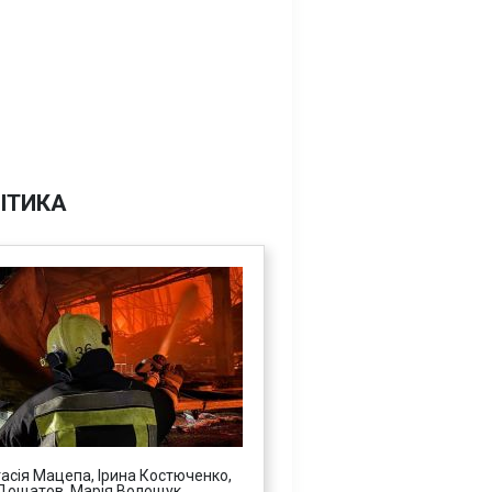
ІТИКА
асія Мацепа, Ірина Костюченко,
Дощатов, Марія Волощук