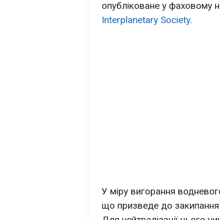
опубліковане у фаховому 
Interplanetary Society
.
У міру вигорання воднево
що призведе до закипання 
Для нейтралізації цього чи