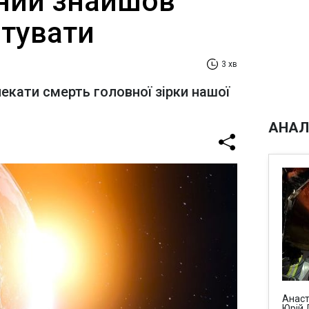
ний знайшов
ятувати
3 хв
кати смерть головної зірки нашої
АНАЛ
Анаст
Юрій 