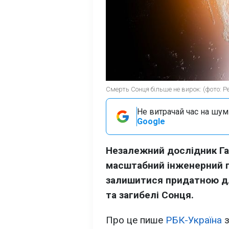
Смерть Сонця більше не вирок: (фото: Pe
Не витрачай час на шум!
Google
Незалежний дослідник Га
масштабний інженерний п
залишитися придатною дл
та загибелі Сонця.
Про це пише
РБК-Україна
з