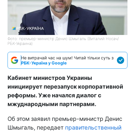
Фото: премьер-министр Денис Шмыгаль (Виталий Носач/
РБК-Украина)
Не витрачай час на шум! Читай тільки суть з
РБК-Україна у Google
Кабинет министров Украины
инициирует перезапуск корпоративной
реформы. Уже начался диалог с
мжуднародными партнерами.
Об этом заявил премьер-министр Денис
Шмыгаль, передает
правительственный