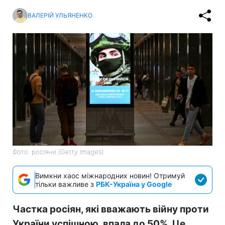
ВАЛЕРІЙ УЛЬЯНЕНКО
Фото: росіяни (Getty Images)
Вимкни хаос міжнародних новин! Отримуй
тільки важливе з
РБК-Україна у Google
Частка росіян, які вважають війну проти
України успішною, впала до 50%. Це