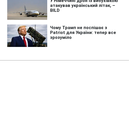
Головна
»
Новини
»
У світі
Трамп різко відреагував на
чутки про конфлікт з Гегсетом
21:40 06.08.2026 Чт
2 хв
Чутки про напругу Трамп назвав повною
брехнею