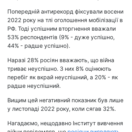
Попередній антирекорд фіксували восени
2022 року на тлі оголошення мобілізації в
РФ. Тоді успішним вторгнення вважали
53% респондентів (9% - дуже успішно,
44% - радше успішно).
Наразі 28% росіян вважають, що війна
триває неуспішно. З них 8% оцінюють
перебіг як вкрай неуспішний, а 20% - як
радше неуспішний.
Вищим цей негативний показник був лише
у листопаді 2022 року, коли сягав 32%.
Нагадаємо, нещодавно Інститут вивчення
війни повідомляв, що
росіяни виявляють