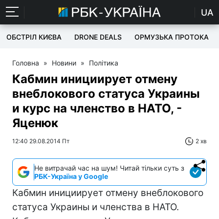
UA
ОБСТРІЛ КИЄВА
DRONE DEALS
ОРМУЗЬКА ПРОТОКА
Головна
»
Новини
»
Політика
Кабмин инициирует отмену
внеблокового статуса Украины
и курс на членство в НАТО, -
Яценюк
12:40 29.08.2014 Пт
2 хв
Не витрачай час на шум! Читай тільки суть з
РБК-Україна у Google
Кабмин инициирует отмену внеблокового
статуса Украины и членства в НАТО.