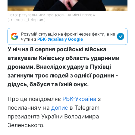
Фото: рятувальники працюють на місці пожежі
(t.me/dsns_telegram)
Розумій ситуацію на фронті через факти, а не
чутки з
РБК-Україна у Google
У ніч на 8 серпня російські війська
атакували Київську область ударними
дронами. Внаслідок удару в Пухівці
загинули троє людей з однієї родини -
дідусь, бабуся та їхній онук.
Про це повідомляє
РБК-Україна
з
посиланням на
допис
в Telegram
президента України Володимира
Зеленського.