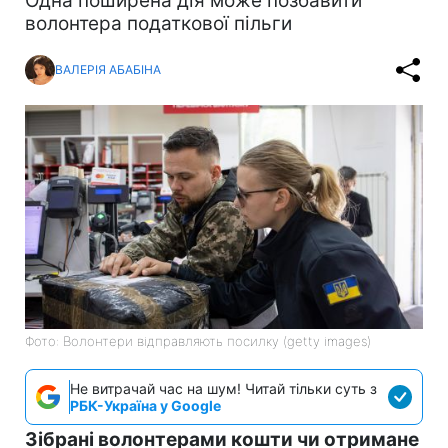
Одна поширена дія може позбавити
волонтера податкової пільги
ВАЛЕРІЯ АБАБІНА
Фото: Волонтери відправляють посилку (getty images)
Не витрачай час на шум! Читай тільки суть з
РБК-Україна у Google
Зібрані волонтерами кошти чи отримане