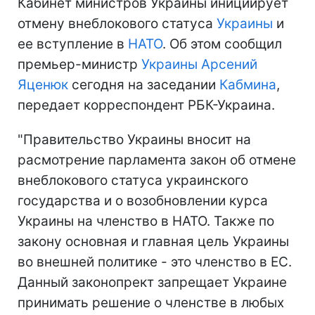
Кабинет министров Украины инициирует
отмену внеблокового статуса
Украины
и
ее вступление в
НАТО
. Об этом сообщил
премьер-министр
Украины
Арсений
Яценюк
сегодня на заседании
Кабмина
,
передает корреспондент РБК-Украина.
"Правительство Украины вносит на
расмотрение парламента закон об отмене
внеблокового статуса украинского
государства и о возобновлении курса
Украины на членство в НАТО. Также по
закону основная и главная цель Украины
во внешней политике - это членство в ЕС.
Данный законопрект запрещает Украине
принимать решение о членстве в любых