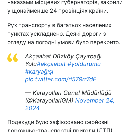
наказами місцевих губернаторів, закрили
у щонайменше 24 провінціях країни.
Рух транспорту в багатьох населених
пунктах ускладнено. Деякі дороги з
огляду на погодні умови було перекрито.
Akçaabat Düzköy Çayırbağı
Yolu
#akçaabat
#yoldurumu
#karyağışı
pic.twitter.com/ri579rr7dF
— Karayolları Genel Müdürlüğü
(@KarayollariGM)
November 24,
2024
Подекуди було зафіксовано серйозні
дорожньо-транспортні пригоди (ДТП).