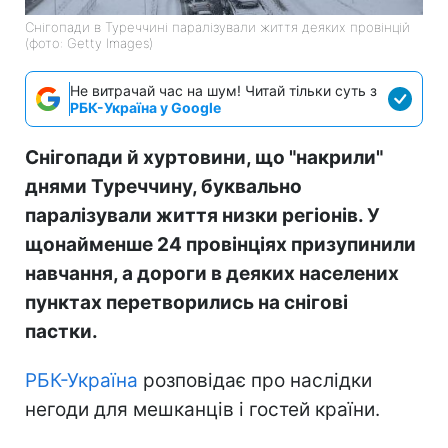
Снігопади в Туреччині паралізували життя деяких провінцій
(фото: Getty Images)
Не витрачай час на шум! Читай тільки суть з
РБК-Україна у Google
Снігопади й хуртовини, що "накрили"
днями Туреччину, буквально
паралізували життя низки регіонів. У
щонайменше 24 провінціях призупинили
навчання, а дороги в деяких населених
пунктах перетворились на снігові
пастки.
РБК-Україна
розповідає про наслідки
негоди для мешканців і гостей країни.