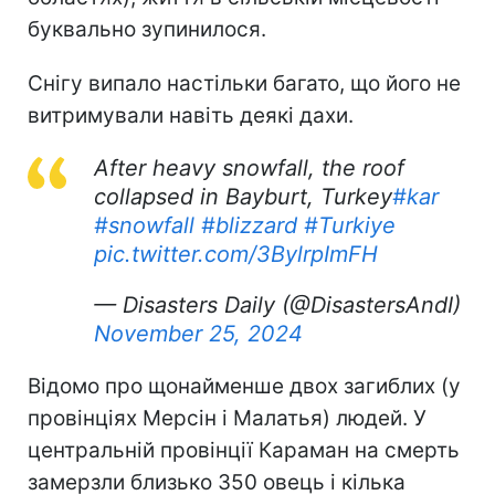
буквально зупинилося.
Снігу випало настільки багато, що його не
витримували навіть деякі дахи.
After heavy snowfall, the roof
collapsed in Bayburt, Turkey
#kar
#snowfall
#blizzard
#Turkiye
pic.twitter.com/3BylrpImFH
— Disasters Daily (@DisastersAndI)
November 25, 2024
Відомо про щонайменше двох загиблих (у
провінціях Мерсін і Малатья) людей. У
центральній провінції Караман на смерть
замерзли близько 350 овець і кілька