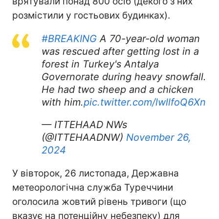
врятували понад 800 осіб (декого з них
розмістили у гостьових будинках).
#BREAKING
A 70-year-old woman
was rescued after getting lost in a
forest in Turkey's Antalya
Governorate during heavy snowfall.
He had two sheep and a chicken
with him.
pic.twitter.com/lwllfoQ6Xn
— ITTEHAAD NWs
(@ITTEHAADNW)
November 26,
2024
У вівторок, 26 листопада, Державна
метеорологічна служба Туреччини
оголосила жовтий рівень тривоги (що
вказує на потенційну небезпеку) для