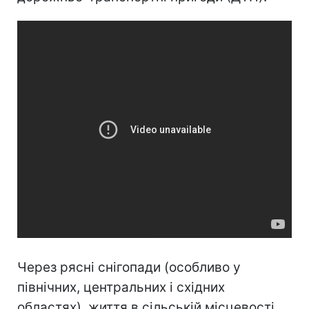
Через рясні снігопади (особливо у
північних, центральних і східних
областях), життя в сільській місцевості