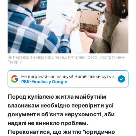
Як перевірити квартиру перед купівлею (фото ілюстративне:
Freepik)
Не витрачай час на шум! Читай тільки суть з
РБК-Україна у Google
Перед купівлею житла майбутнім
власникам необхідно перевірити усі
документи об'єкта нерухомості, аби
надалі не виникло проблем.
Переконатися, що житло "юридично