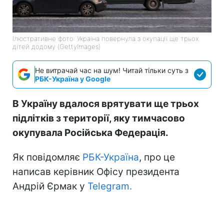
Ілюстративне фото: Україна повернула з окупації ще трьох
дітей додому (GettyImages)
Не витрачай час на шум! Читай тільки суть з
РБК-Україна у Google
В Україну вдалося врятувати ще трьох
підлітків з території, яку тимчасово
окупувала Російська Федерація.
Як повідомляє
РБК-Україна
, про це
написав керівник Офісу президента
Андрій Єрмак у
Telegram.