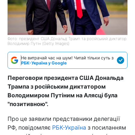
Фото: президент США Дональд Трамп та російський диктатор
Володимир Путін (Getty Images)
Не витрачай час на шум! Читай тільки суть з
РБК-Україна у Google
Переговори президента США Дональда
Трампа з російським диктатором
Володимиром Путіним на Алясці була
"позитивною".
Про це заявили представники делегації
РФ, повідомляє
РБК-Україна
з посиланням