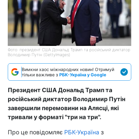
Фото: президент США Дональд Трамп та російський диктатор
Володимир Путін (GettyImages)
Вимкни хаос міжнародних новин! Отримуй
тільки важливе з
РБК-Україна у Google
Президент США Дональд Трамп та
російський диктатор Володимир Путін
завершили перемовини на Алясці, які
тривали у форматі "три на три".
Про це повідомляє
РБК-Україна
з