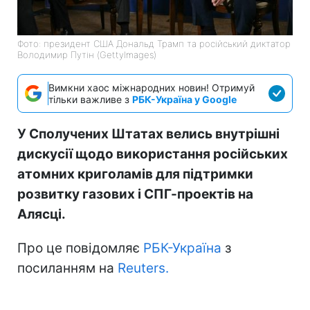
Фото: президент США Дональд Трамп та російський диктатор
Володимир Путін (GettyImages)
Вимкни хаос міжнародних новин! Отримуй
тільки важливе з
РБК-Україна у Google
У Сполучених Штатах велись внутрішні
дискусії щодо використання російських
атомних криголамів для підтримки
розвитку газових і СПГ-проектів на
Алясці.
Про це повідомляє
РБК-Україна
з
посиланням на
Reuters.