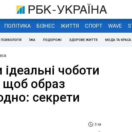
ПОЛІТИКА
БІЗНЕС
ЖИТТЯ
СПОРТ
WAVE
S
ПСИХОЛОГІЯ
ЇЖА
ПОДОРОЖІ
ЗДОРОВЕ ЖИТТЯ
МОДА ТА КРАСА
аса
и ідеальні чоботи
, щоб образ
одно: секрети
3 хв