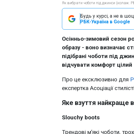
Як вибрати чоботи під джинси (колаж: Р
Будь у курсі, а не в шоц
РБК-Україна в Google
Осінньо-зимовий сезон 
образу - воно визначає ст
підібрані чоботи під дж
відчувати комфорт цілий 
Про це ексклюзивно для
Р
експертка Асоціації стиліс
Яке взуття найкраще 
Slouchy boots
Трендові м’які чоботи, трох