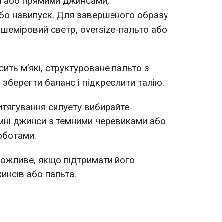
и або прямими джинсами,
бо навипуск. Для завершеного образу
ашеміровий светр, oversize-пальто або
ить м’які, структуроване пальто з
зберегти баланс і підкреслити талію.
витягування силуету вибирайте
мні джинси з темними черевиками або
чоботами.
можливе, якщо підтримати його
инсів або пальта.