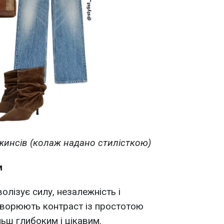
жинсів (колаж надано стилісткою)
м
олізує силу, незалежність і
створюють контраст із простотою
ьш глибоким і цікавим.