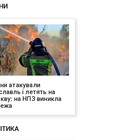
НИ
ни атакували
славль і летять на
кву: на НПЗ виникла
жежа
ІТИКА