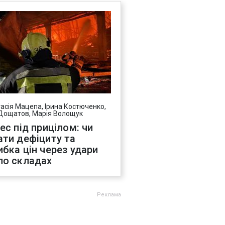
асія Мацепа, Ірина Костюченко,
Дощатов, Марія Волощук
нес під прицілом: чи
ати дефіциту та
ибка цін через удари
по складах