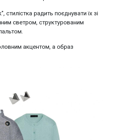
, стилістка радить поєднувати їх зі
чним светром, структурованим
пальтом.
оловним акцентом, а образ