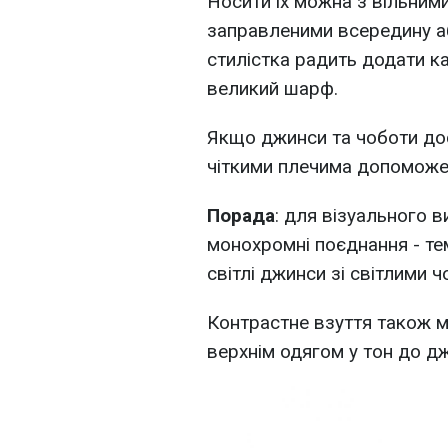
Носити їх можна з вільним
заправленими всередину а
стилістка радить додати к
великий шарф.
Якщо джинси та чоботи дос
чіткими плечима допоможе 
Порада
: для візуального 
монохромні поєднання - те
світлі джинси зі світлими 
Контрастне взуття також 
верхнім одягом у тон до дж