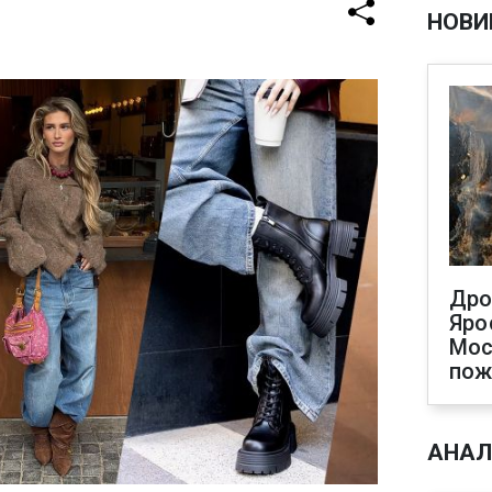
НОВИ
Дро
Яро
Мос
по
АНАЛ