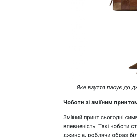
Яке взуття пасує до д
Чоботи зі зміїним принто
Зміїний принт сьогодні симв
впевненість. Такі чоботи 
джинсів, роблячи образ біл