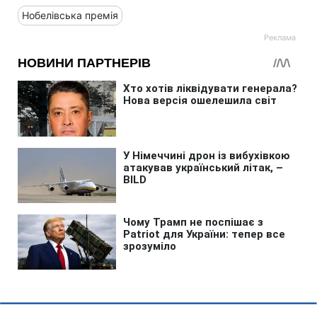
Нобелівська премія