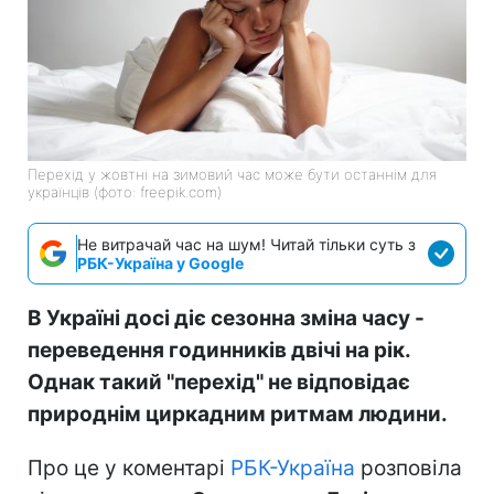
Перехід у жовтні на зимовий час може бути останнім для
українців (фото: freepik.com)
Не витрачай час на шум! Читай тільки суть з
РБК-Україна у Google
В Україні досі діє сезонна зміна часу -
переведення годинників двічі на рік.
Однак такий "перехід" не відповідає
природнім циркадним ритмам людини.
Про це у коментарі
РБК-Україна
розповіла