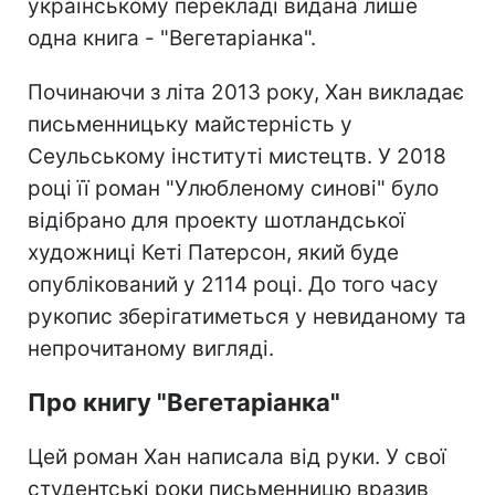
українському перекладі видана лише
одна книга - "Вегетаріанка".
Починаючи з літа 2013 року, Хан викладає
письменницьку майстерність у
Сеульському інституті мистецтв. У 2018
році її роман "Улюбленому синові" було
відібрано для проекту шотландської
художниці Кеті Патерсон, який буде
опублікований у 2114 році. До того часу
рукопис зберігатиметься у невиданому та
непрочитаному вигляді.
Про книгу "Вегетаріанка"
Цей роман Хан написала від руки. У свої
студентські роки письменницю вразив