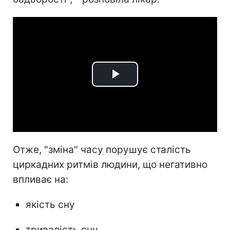
Play
Video
Отже, "зміна" часу порушує сталість
циркадних ритмів людини, що негативно
впливає на:
якість сну
тривалість сну