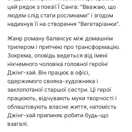
цей рядок з поезії Ї Санга: "Вважаю, що
людям слід стати рослинами" і згодом
надихнув її на створення "Вегетаріанки".
Жанр роману балансує між домашнім
трилером і притчею про трансформацію.
Зокрема, оповідь ведеться від імені
нікчемного чоловіка головної героїні
Джінг-хай. Він працює в офісі,
одержимого свояка-художника і
заклопотаної старшої сестри. Ці герої
працюють, відчувають муки творчості і
облаштовують власне життя, натомість
Джінг-хай припиняє робити будь-що
взагалі.