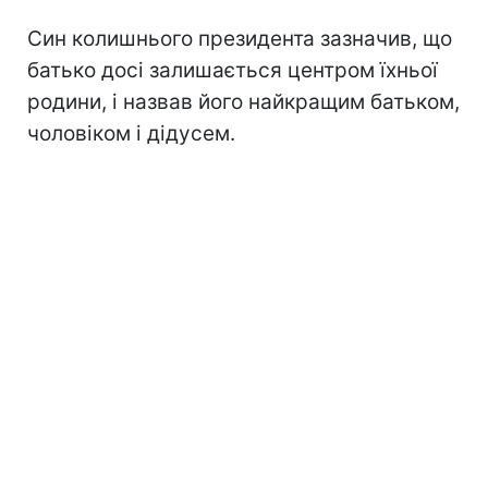
Син колишнього президента зазначив, що
батько досі залишається центром їхньої
родини, і назвав його найкращим батьком,
чоловіком і дідусем.