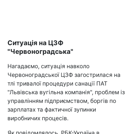
Ситуація на ЦЗФ
"Червоноградська"
Нагадаємо, ситуація навколо
Червоноградської ЦЗФ загострилася на
тлі тривалої процедури санації ПАТ
"Львівська вугільна компанія", проблем із
управлінням підприємством, боргів по
зарплатах та фактичної зупинки
виробничих процесів.
Як повідомлялось, РБК-Україна в