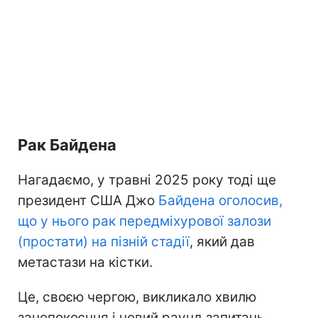
Рак Байдена
Нагадаємо, у травні 2025 року тоді ще
президент США Джо
Байдена оголосив,
що у нього рак передміхурової залози
(простати) на пізній стадії
, який дав
метастази на кістки.
Це, своєю чергою, викликало хвилю
занепокоєння і новий раунд запитань