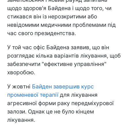
щодо здоров'я Байдена і щодо того, чи
стикався він із нерозкритими або
невідомими медичними проблемами під
час свого президентства.
У той час офіс Байдена заявив, що він
розглядає кілька варіантів лікування, щоб
забезпечити "ефективне управління"
хворобою.
У жовтні
Байден завершив курс
променевої терапії
для лікування
агресивної форми раку передміхурової
залози. Однак це не було кінцем
лікування.