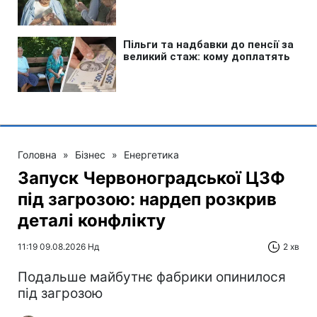
Головна
»
Бізнес
»
Енергетика
Запуск Червоноградської ЦЗФ
під загрозою: нардеп розкрив
деталі конфлікту
11:19 09.08.2026 Нд
2 хв
Подальше майбутнє фабрики опинилося
під загрозою