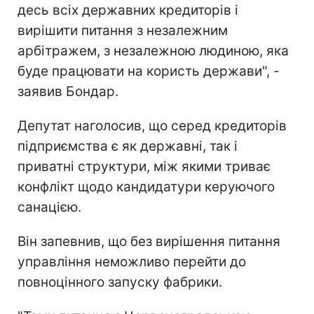
десь всіх державних кредиторів і
вирішити питання з незалежним
арбітражем, з незалежною людиною, яка
буде працювати на користь держави", -
заявив Бондар.
Депутат наголосив, що серед кредиторів
підприємства є як державні, так і
приватні структури, між якими триває
конфлікт щодо кандидатури керуючого
санацією.
Він запевнив, що без вирішення питання
управління неможливо перейти до
повноцінного запуску фабрики.