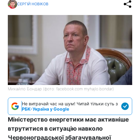
СЕРГІЙ НОВІКОВ
Михайло Бондар (фото: facebook.com myhajlo.bondar)
Не витрачай час на шум! Читай тільки суть з
РБК-Україна у Google
Міністерство енергетики має активніше
втрутитися в ситуацію навколо
Червоноградської збагачувальної