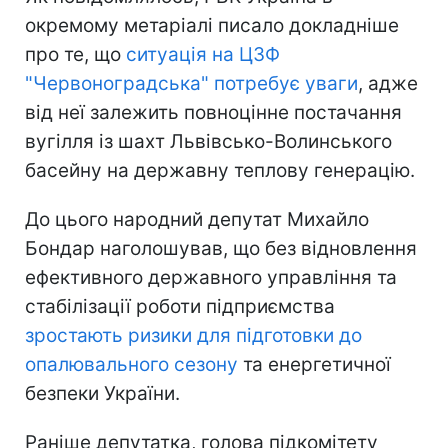
окремому метаріалі писало докладніше
про те, що
ситуація на ЦЗФ
"Червоноградська" потребує уваги
, адже
від неї залежить повноцінне постачання
вугілля із шахт Львівсько-Волинського
басейну на державну теплову генерацію.
До цього народний депутат Михайло
Бондар наголошував, що без відновлення
ефективного державного управління та
стабілізації роботи підприємства
зростають ризики для підготовки до
опалювального сезону
та енергетичної
безпеки України.
Раніше депутатка, голова підкомітету