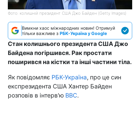
Фото: колишній президент США Джо Байден (Getty Images)
Вимкни хаос міжнародних новин! Отримуй
тільки важливе з
РБК-Україна у Google
Стан колишнього президента США Джо
Байдена погіршився. Рак простати
поширився на кістки та інші частини тіла.
Як повідомляє
РБК-Україна
, про це син
експрезидента США Хантер Байден
розповів в інтерв'ю
BBC
.