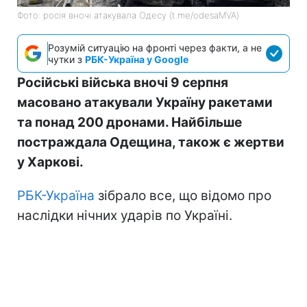
Фото: росія вночі атакувала Одесу (t.me/odesaMVA)
Розумій ситуацію на фронті через факти, а не
чутки з
РБК-Україна у Google
Російські війська вночі 9 серпня
масовано атакували Україну ракетами
та понад 200 дронами. Найбільше
постраждала Одещина, також є жертви
у Харкові.
РБК-Україна
зібрало все, що відомо про
наслідки нічних ударів по Україні.