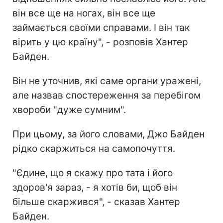
він все ще на ногах, він все ще
займається своїми справами. І він так
вірить у цю країну", - розповів Хантер
Байден.
Він не уточнив, які саме органи уражені,
але назвав спостереження за перебігом
хвороби "дуже сумним".
При цьому, за його словами, Джо Байден
рідко скаржиться на самопочуття.
"Єдине, що я скажу про тата і його
здоров'я зараз, - я хотів би, щоб він
більше скаржився", - сказав Хантер
Байден.