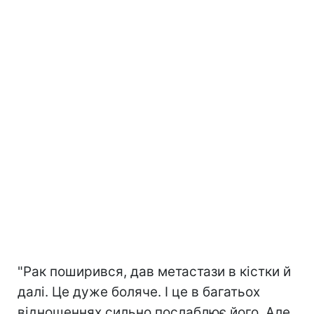
"Рак поширився, дав метастази в кістки й
далі. Це дуже боляче. І це в багатьох
відношеннях сильно послаблює його. Але