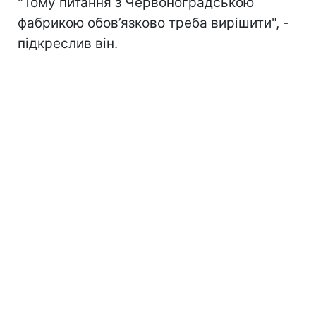
"Тому питання з Червоноградською
фабрикою обов’язково треба вирішити", -
підкреслив він.