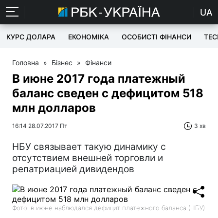
UA
КУРС ДОЛАРА
ЕКОНОМІКА
ОСОБИСТІ ФІНАНСИ
TEC
Головна
»
Бізнес
»
Фінанси
В июне 2017 года платежный
баланс сведен с дефицитом 518
млн долларов
16:14 28.07.2017 Пт
3 хв
НБУ связывает такую динамику с
отсутствием внешней торговли и
репатриацией дивидендов
Фото: в июне наблюдался дефицит платежного баланса (НБУ)