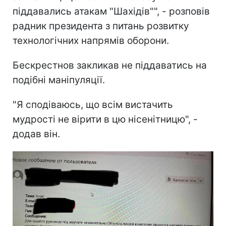
піддавались атакам "Шахідів"", - розповів
радник президента з питань розвитку
технологічних напрямів оборони.
Бескрестнов закликав не піддаватись на
подібні маніпуляції.
"Я сподіваюсь, що всім вистачить
мудрості не вірити в цю нісенітницю", -
додав він.