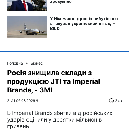
Головна
»
Бізнес
Росія знищила склади з
продукцією JTI та Imperial
Brands, - ЗМІ
21:11 06.08.2026 Чт
2 хв
В Imperial Brands збитки від російських
ударів оцінили у десятки мільйонів
гривень