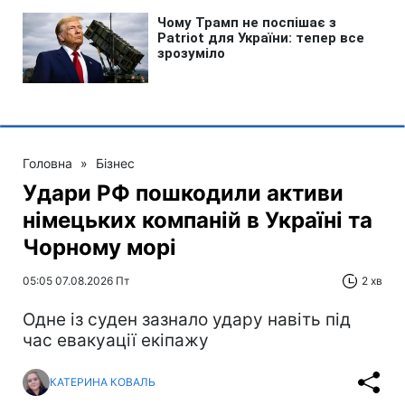
Головна
»
Бізнес
Удари РФ пошкодили активи
німецьких компаній в Україні та
Чорному морі
05:05 07.08.2026 Пт
2 хв
Одне із суден зазнало удару навіть під
час евакуації екіпажу
КАТЕРИНА КОВАЛЬ