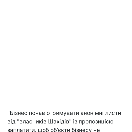
"Бізнес почав отримувати анонімні листи
від "власників Шахідів" із пропозицією
заплатити, щоб об'єкти бізнесу не