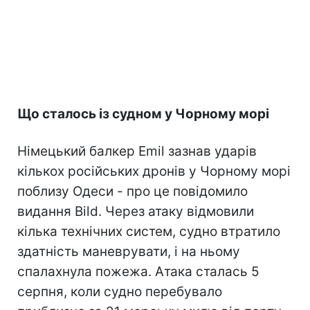
Що сталось із судном у Чорному морі
Німецький балкер Emil зазнав ударів
кількох російських дронів у Чорному морі
поблизу Одеси - про це повідомило
видання Bild. Через атаку відмовили
кілька технічних систем, судно втратило
здатність маневрувати, і на ньому
спалахнула пожежа. Атака сталась 5
серпня, коли судно перебувало