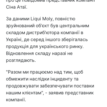
про це повідомив представник компанії
Сіна Атаї.
За даними Liqui Moly, повністю
зруйнований обʼєкт був центральним
складом дистриб'ютора компанії в
Україні, де серед іншого зберігалась
продукція для українського ринку.
Відновлення складу наразі не
розглядають.
"Разом ми працюємо над тим, щоб
обмежити наслідки інциденту та
продовжувати забезпечувати поставки
нашим клієнтам", - заявив представник
компанії.