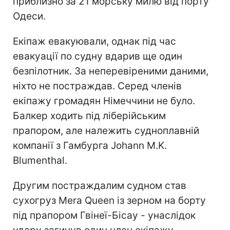
приблизно за 21 морську милю від порту
Одеси.
Екіпаж евакуювали, однак під час
евакуації по судну вдарив ще один
безпілотник. За неперевіреними даними,
ніхто не постраждав. Серед членів
екіпажу громадян Німеччини не було.
Балкер ходить під ліберійським
прапором, але належить судноплавній
компанії з Гамбурга Johann M.K.
Blumenthal.
Другим постраждалим судном став
сухогруз Mera Queen із зерном на борту
під прапором Гвінеї-Бісау - унаслідок