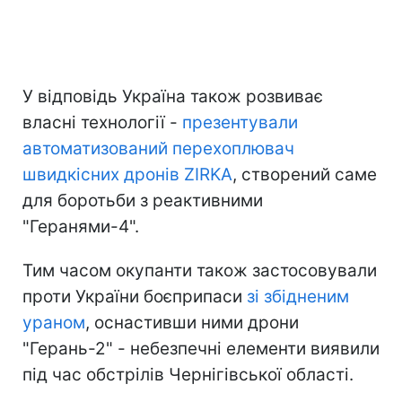
У відповідь Україна також розвиває
власні технології -
презентували
автоматизований перехоплювач
швидкісних дронів ZIRKA
, створений саме
для боротьби з реактивними
"Геранями-4".
Тим часом окупанти також застосовували
проти України боєприпаси
зі збідненим
ураном
, оснастивши ними дрони
"Герань-2" - небезпечні елементи виявили
під час обстрілів Чернігівської області.