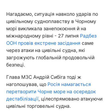
Нагадаємо, ситуація навколо ударів по
цивільному судноплавству в Чорному
морі викликала занепокоєння й на
міжнародному рівні - 27 липня
Радбез
ООН провів екстрене засідання
саме
через атаки на цивільні судна, які
загрожують глобальній продовольчій
безпеці.
Глава МЗС Андрій Сибіга тоді ж
наголошував, що
Росія намагається
перетворити Чорне море на осередок
дестабілізації
, цілеспрямовано атакуючи
цивільні торговельні судна.