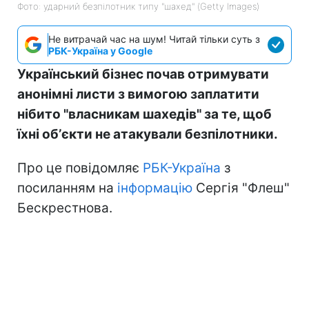
Фото: ударний безпілотник типу "шахед" (Getty Images)
Не витрачай час на шум! Читай тільки суть з
РБК-Україна у Google
Український бізнес почав отримувати
анонімні листи з вимогою заплатити
нібито "власникам шахедів" за те, щоб
їхні обʼєкти не атакували безпілотники.
Про це повідомляє
РБК-Україна
з
посиланням на
інформацію
Сергія "Флеш"
Бескрестнова.