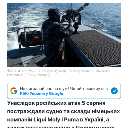
Фото: атаки Росії в Чорному морі торкнулись і німецьких
компаній (Getty Images)
Не витрачай час на шум! Читай тільки суть з
РБК-Україна у Google
Унаслідок російських атак 5 серпня
постраждали судно та склади німецьких
компаній Liqui Moly і Puma в Україні, а
також вантажне судно в Чорному морі.