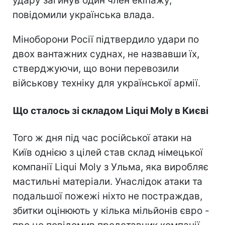
удару загинув один член екіпажу,
повідомили українська влада.
Міноборони Росії підтвердило удари по
двох вантажних суднах, не назвавши їх,
стверджуючи, що вони перевозили
військову техніку для української армії.
Що сталось зі складом Liqui Moly в Києві
Того ж дня під час російської атаки на
Київ однією з цілей став склад німецької
компанії Liqui Moly з Ульма, яка виробляє
мастильні матеріали. Унаслідок атаки та
подальшої пожежі ніхто не постраждав,
збитки оцінюють у кілька мільйонів євро -