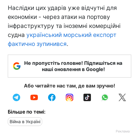
Наслідки цих ударів уже відчутні для
економіки - через атаки на портову
інфраструктуру та іноземні комерційні
судна
український морський експорт
фактично зупинився
.
Не пропустіть головне! Підпишіться на
наші оновлення в Google!
Або читайте нас там, де вам зручно!
Більше по темі:
Війна в Україні