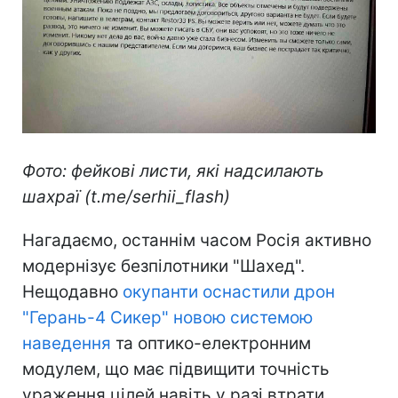
Фото: фейкові листи, які надсилають
шахраї (t.me/serhii_flash)
Нагадаємо, останнім часом Росія активно
модернізує безпілотники "Шахед".
Нещодавно
окупанти оснастили дрон
"Герань-4 Сикер" новою системою
наведення
та оптико-електронним
модулем, що має підвищити точність
ураження цілей навіть у разі втрати