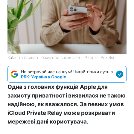
Safari та приватні браузери викривають IP (фото: Pexels)
Не витрачай час на шум! Читай тільки суть з
РБК-Україна у Google
Одна з головних функцій Apple для
захисту приватності виявилася не такою
надійною, як вважалося. За певних умов
iCloud Private Relay може розкривати
мережеві дані користувача.