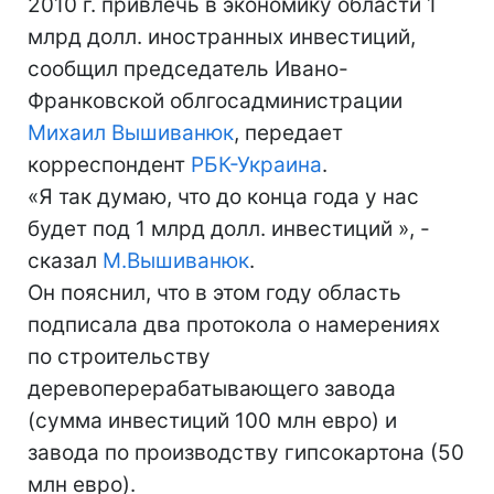
2010 г. привлечь в экономику области 1
млрд долл. иностранных инвестиций,
сообщил председатель Ивано-
Франковской облгосадминистрации
Михаил Вышиванюк
, передает
корреспондент
РБК-Украина
.
«Я так думаю, что до конца года у нас
будет под 1 млрд долл. инвестиций », -
сказал
М.Вышиванюк
.
Он пояснил, что в этом году область
подписала два протокола о намерениях
по строительству
деревоперерабатывающего завода
(сумма инвестиций 100 млн евро) и
завода по производству гипсокартона (50
млн евро).