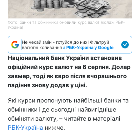
Фото: банки та обмінники оновили курс валют (колаж РБК-
Україна)
Не чекай змін - готуйся до них! Фільтруй
валютні коливання
з РБК-Україна у Google
Національний банк України встановив
офіційний курс валют на 6 серпня. Долар
завмер, тоді як євро після вчорашнього
падіння знову додав у ціні.
Які курси пропонують найбільші банки та
обмінники і де сьогодні найвигідніше
обміняти валюту, – читайте в матеріалі
РБК-Україна
нижче.