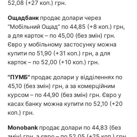
52,08 (+27 коп.) грн.
Ощадбанк
продає долари через
“Мобільний Ощад” по 44,85 (+8 коп.) грн,
а для карток – по 45,00 (без змін) грн.
Євро у мобільному застосунку можна
купити по 51,90 (+31 коп.) грн, а для
карток – по 52,00 (+10 коп.) грн.
''ПУМБ''
продає долари у відділеннях по
45,10 (без змін) грн, а за комерційним
курсом – по 44,90 (без змін) грн. Євро у
касах банку можна купити по 52,10 (+20
коп.) грн.
Monobank
продає долари по 44,83 (без
змін) грн, а євро – по 52,05 (+25 коп.) грн.